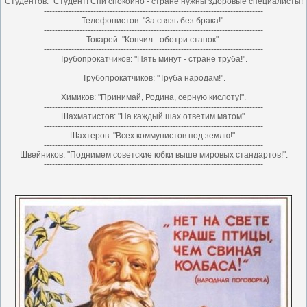
Студентов: "Студент! Спи спокойно - стране нужны здоровые специалисты!
--------------------------------------------------------------------------------
Телефонистов: "За связь без брака!".
--------------------------------------------------------------------------------
Токарей: "Кончил - оботри станок".
--------------------------------------------------------------------------------
Трубопрокатчиков: "Пять минут - стране труба!".
--------------------------------------------------------------------------------
Трубопрокатчиков: "Труба народам!".
--------------------------------------------------------------------------------
Химиков: "Принимай, Родина, серную кислоту!".
--------------------------------------------------------------------------------
Шахматистов: "Hа каждый шах ответим матом".
--------------------------------------------------------------------------------
Шахтеров: "Всех коммунистов под землю!".
--------------------------------------------------------------------------------
Швейников: "Поднимем советские юбки выше мировых стандартов!".
--------------------------------------------------------------------------------