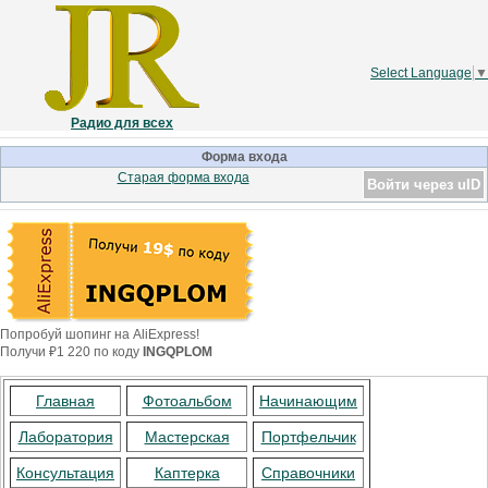
Select Language
▼
Радио для всех
Форма входа
Старая форма входа
Войти через uID
Попробуй шопинг на AliExpress!
Получи ₽1 220 по коду
INGQPLOM
Главная
Фотоальбом
Начинающим
Лаборатория
Мастерская
Портфельчик
Консультация
Каптерка
Справочники