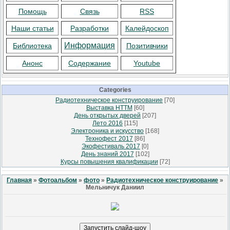
Помощь
Связь
RSS
Наши статьи
Разработки
Калейдоскоп
Информация
Библиотека
Позитивчики
Анонс
Содержание
Youtube
Categories
Радиотехническое конструирование
[70]
Выставка НТТМ
[60]
День открытых дверей
[207]
Лето 2016
[115]
Электроника и искусство
[168]
Технофест 2017
[86]
Экофестиваль 2017
[0]
День знаний 2017
[102]
Курсы повышения квалификации
[72]
Главная
»
Фотоальбом
»
фото
»
Радиотехническое конструирование
»
Мельничук Даниил