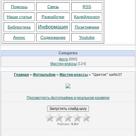
Помощь
Связь
RSS
Наши статьи
Разработки
Калейдоскоп
Информация
Библиотека
Позитивчики
Анонс
Содержание
Youtube
Categories
фото
[880]
Мастер-классы
[124]
Главная
»
Фотоальбом
»
Мастер-классы
» "Цветок" шк№37
Просмотреть фотографию в реальном размере
Рейтинг
:
0.0
/
0