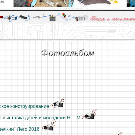
алы и опыт профессионалов - Basics of electricity, educational 
 для юных и начинающих радиолюбителей - Popular science educa
Фотоальбом
ское конструирование
я выставка детей и молодежи НТТМ
делкин" Лето 2016