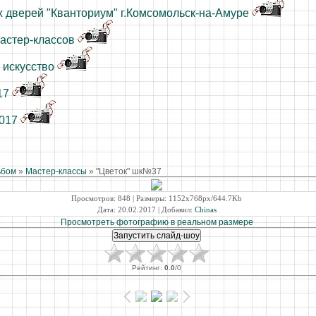
 дверей "Кванториум" г.Комсомольск-на-Амуре
астер-классов
 искусство
17
2017
ьбом
»
Мастер-классы
» "Цветок" шк№37
Просмотров
: 848 |
Размеры
: 1152x768px/644.7Kb
Дата
: 20.02.2017 |
Добавил
:
Chinas
Просмотреть фотографию в реальном размере
Рейтинг
:
0.0
/
0