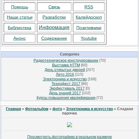
Помощь
Связь
RSS
Наши статьи
Разработки
Калейдоскоп
Информация
Библиотека
Позитивчики
Анонс
Содержание
Youtube
Categories
Радиотехническое конструирование
[70]
Выставка НТТМ
[60]
День открытых дверей
[207]
Лето 2016
[115]
Электроника и искусство
[168]
Технофест 2017
[86]
Экофестиваль 2017
[0]
День знаний 2017
[102]
Курсы повышения квалификации
[72]
Главная
»
Фотоальбом
»
фото
»
Электроника и искусство
» Сладкая
парочка
Просмотреть фотографию в реальном размере