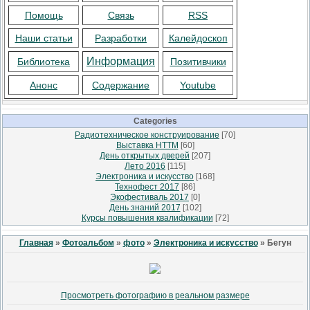
Помощь
Связь
RSS
Наши статьи
Разработки
Калейдоскоп
Информация
Библиотека
Позитивчики
Анонс
Содержание
Youtube
Categories
Радиотехническое конструирование
[70]
Выставка НТТМ
[60]
День открытых дверей
[207]
Лето 2016
[115]
Электроника и искусство
[168]
Технофест 2017
[86]
Экофестиваль 2017
[0]
День знаний 2017
[102]
Курсы повышения квалификации
[72]
Главная
»
Фотоальбом
»
фото
»
Электроника и искусство
» Бегун
Просмотреть фотографию в реальном размере