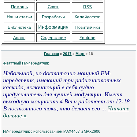
Помощь
Связь
RSS
Наши статьи
Разработки
Калейдоскоп
Информация
Библиотека
Позитивчики
Анонс
Содержание
Youtube
Главная
»
2017
»
Март
»
16
4-ваттный FM-передатчик
Небольшой, но достаточно мощный FM-
передатчик, имеющий три радиочастотных
каскада, включающий в себя аудио
предусилитель для лучшей модуляции. Имеет
выходную мощность 4 Вт и работает от 12-18
В постоянного тока, что делает его
...
Читать
дальше »
FM-передатчик с использованием MAX4467 и MAX2606