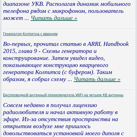
диапазоне УКВ. Располагая динамик мобильного
телефона рядом с микрофоном, пользователь
может
...
Читать дальше »
Генератор Колпитца с кварцем
Во-первых, прочитал статью в ARRL Handbook
2015, глава 9 - Схемы генератора и
конструирование. Затем увидел видео,
показывающее конструкцию кварцевого
генератора Колпитса (с буфером). Таким
образом, я собрал схему
...
Читать дальше »
Беспроводной антенный переключатель WiFi на четыре КВ антенны
Совсем недавно я получил лицензию
радиолюбителя и начал активную работу в
эфире.
Из-за отсутствия пространства на
открытом воздухе мне пришлось
довольствоваться установкой моего диполя с