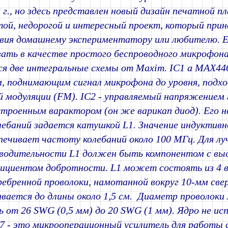
 г., но здесь представлен новый дизайн печатной п
той, недорогой и интересный проект, который при
вия домашнему экспериментатору или любителю. 
вать в качестве простого беспроводного микрофона
я две интегральные схемы от Maxim. IC1 a MAX446
, поднимающим сигнал микрофона до уровня, подхо
 модуляции (FM). IC2 - управляемый напряжением
строенным варактором (он же варикап диод). Его 
ебаний задается катушкой L1. Значение индуктивн
печивает частоту колебаний около 100 МГц. Для л
водительности L1 должен быть компонентом с вы
ициентом добротности. L1 может состоять из 4 
ребренной проволоки, намотанной вокруг 10-мм свер
ивается до длины около 1,5 см. Диаметр проволок
 от 26 SWG (0,5 мм) до 20 SWG (1 мм). Ядро не исп
 - это микрооперационный усилитель для работы 