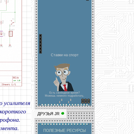
Ставки на спорт
Есть свободное время?
Можешь немного подработать.
о усилителя
 короткого
ДРУЗЬЯ JR
рофона.
емента.