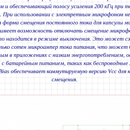
 и обеспечивающий полосу усиления 200 кГц при т
А. При использовании с электретным микрофоном н
я форма смещения постоянного тока для капсулы м
имеет возможность отключать смещение микрофо
во находится в режиме выключения. Это может с
олько сотен микроампер тока питания, что может
ым в приложениях с низким энергопотреблением, о
 с батарейным питанием, таких как беспроводные
ias обеспечивает коммутируемую версию Vcc для 
смещения.