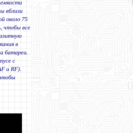
 емкости
ы вблизи
й около 75
, чтобы все
разитную
тания в
ка батареи.
пусе с
F и RF).
 чтобы