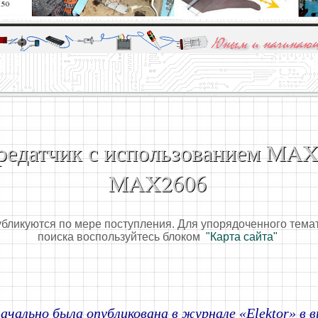
алы и опыт профессионалов - Basics of electricity, educational 
 для юных и начинающих радиолюбителей - Popular science educa
редатчик с использованием MAX
MAX2606
убликуются по мере поступления. Для упорядоченного тема
поиска воспользуйтесь блоком
"Карта сайта"
ачально была опубликована в журнале «Elektor» в в