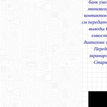
банк уме
минимизи
контактов 
см передатч
выводы 
емкост
диапазоне 
Перед
экранир
Стара