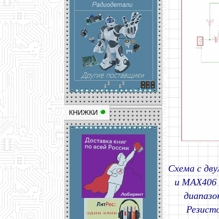
КНИЖКИ
Схема с дв
и MAX406 
диапазо
Резист