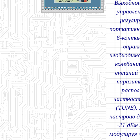
Выходной
управле
регули
портативны
6-конта
варак
необходимо
колебани
внешний 
паразит
распол
частност
(TUNE). 
настроив д
-21 дБм 
модулируя 