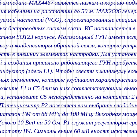
 импеданс MAX4467 является низким и хорошо под
ния кабелями на расстоянии до 50 м. MAX2606 гене
руемой частотой (VCO), спроектированные специал
х беспроводных систем связи. ИС поставляется в
ктном SOT23 корпусе. Маломощный ГУН имеет вс
тор и конденсаторы обратной связи, которые уст
сть в внешних элементах настройки. Для установ
й и создания правильно работающего ГУН требуетс
индуктор (здесь L1). Чтобы свести к минимуму во
ных элементов, которые ухудшают характеристик
ожите L1 и C5 близко к их соответствующим выво
и, установите C5 непосредственно на контакты 2 
Потенциометр P2 позволяет вам выбрать свободны
иапазон FM от 88 МГц до 108 МГц. Выходная мощн
(около 10 Вт) на 50 Ом. P1 служит регулятором гр
частоту ВЧ. Сигналы выше 60 мВ вносят искажени