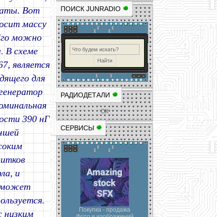
латы. Вот
ПОИСК JUNRADIO
носит массу
Его можно
. В схеме
7, является
дящего для
 генератор
РАДИОДЕТАЛИ
номинальная
ОК
ости 390 нГ
СЕРВИСЫ
учшей
соким
витков
ла, и
и может
ользуется.
Покупка - продажа
с низким
Фото и изображений