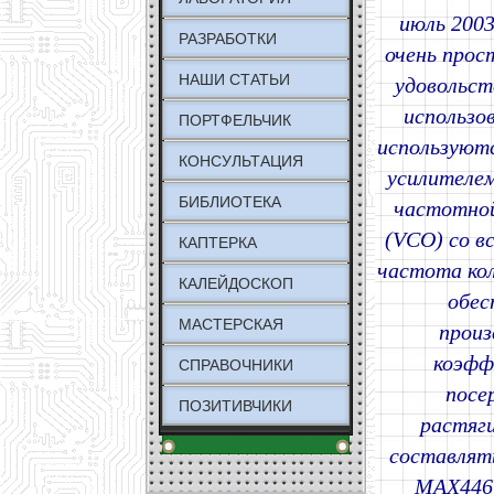
июль 2003
РАЗРАБОТКИ
очень прос
НАШИ СТАТЬИ
удовольст
использо
ПОРТФЕЛЬЧИК
используютс
КОНСУЛЬТАЦИЯ
усилителем
БИБЛИОТЕКА
частотной
(VCO) со в
КАПТЕРКА
частота кол
КАЛЕЙДОСКОП
обес
МАСТЕРСКАЯ
произ
коэфф
СПРАВОЧНИКИ
посе
ПОЗИТИВЧИКИ
растяг
составлять
MAX4467