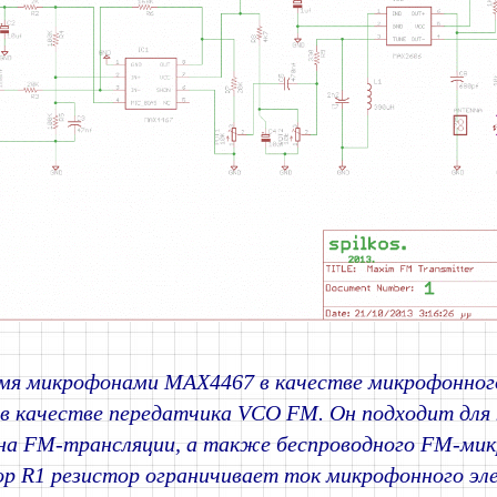
умя микрофонами MAX4467 в качестве микрофонног
в качестве передатчика VCO FM. Он подходит для
на FM-трансляции, а также беспроводного FM-мик
ор R1 резистор ограничивает ток микрофонного эл