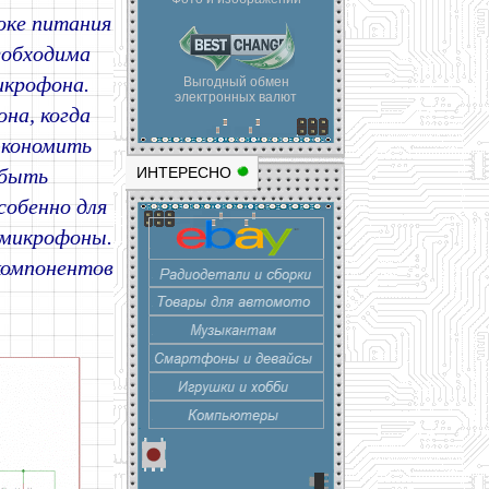
оке питания
еобходима
икрофона.
Выгодный обмен
электронных валют
на, когда
экономить
 быть
ИНТЕРЕСНО
собенно для
 микрофоны.
компонентов