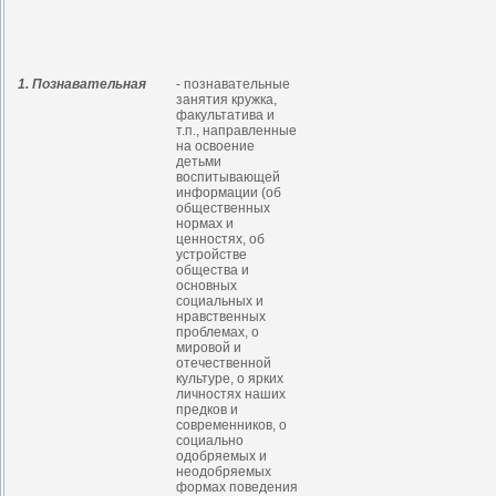
1. Познавательная
- познавательные
занятия кружка,
факультатива и
т.п., направленные
на освоение
детьми
воспитывающей
информации (об
общественных
нормах и
ценностях, об
устройстве
общества и
основных
социальных и
нравственных
проблемах, о
мировой и
отечественной
культуре, о ярких
личностях наших
предков и
современников, о
социально
одобряемых и
неодобряемых
формах поведения