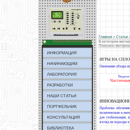
Главная
»
Статьи
В категории мате
Показано материа
ИНФОРМАЦИЯ
ИГРЫ НА СПЛО
НАЧИНАЮЩИМ
Окончание обзора по
ЛАБОРАТОРИЯ
Педагог
Частичная
РАЗРАБОТКИ
НАШИ СТАТЬИ
ИННОВАЦИОНН
ПОРТФЕЛЬЧИК
Проблема обучения 
политическом и инт
КОНСУЛЬТАЦИЯ
для глобализации, 
взгляд на подходы 
БИБЛИОТЕКА