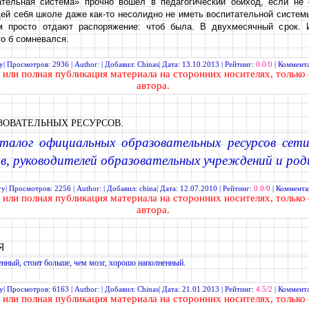
ательная система» прочно вошел в педагогический обиход, если не 
й себя школе даже как-то несолидно не иметь воспитательной системы
м просто отдают распоряжение: чтоб была. В двухмесячный срок. 
то б сомневался.
у
| Просмотров: 2936 | Author: | Добавил:
Chinas
| Дата:
13.10.2013
| Рейтинг:
0.0/0
|
Коммента
или полная
публикация материала
на сторонних носителях, только 
автора.
ЗОВАТЕЛЬНЫХ РЕСУРСОВ.
талог официальных образовательных ресурсов сет
ов, руководителей образовательных учреждений и род
гу
| Просмотров: 2256 | Author: | Добавил:
china
| Дата:
12.07.2010
| Рейтинг:
0.0/0
|
Коммента
или полная
публикация материала
на сторонних носителях, только 
автора.
Я
нный, стоит больше, чем мозг, хорошо наполненный.
у
| Просмотров: 6163 | Author: | Добавил:
Chinas
| Дата:
21.01.2013
| Рейтинг:
4.5/2
|
Коммента
или полная
публикация материала
на сторонних носителях, только 