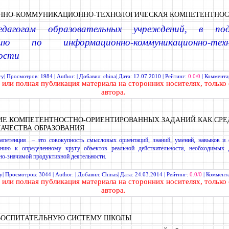
НО-КОММУНИКАЦИОННО-ТЕХНОЛОГИЧЕСКАЯ КОМПЕТЕНТНОСТ
дагогам образовательных учреждений, в по
нию по информационно-коммуникационно-техно
ости
гу
| Просмотров: 1984 | Author: | Добавил:
china
| Дата:
12.07.2010
| Рейтинг:
0.0/0
|
Коммента
или полная
публикация материала
на сторонних носителях, только 
автора.
ИЕ КОМПЕТЕНТНОСТНО-ОРИЕНТИРОВАННЫХ ЗАДАНИЙ КАК СРЕ
АЧЕСТВА ОБРАЗОВАНИЯ
мпетенция – это совокупность смысловых ориентаций, знаний, умений, навыков и 
нию к определенному кругу объектов реальной действительности, необходимых 
но-значимой продуктивной деятельности.
у
| Просмотров: 3044 | Author: | Добавил:
Chinas
| Дата:
24.03.2014
| Рейтинг:
0.0/0
|
Коммента
или полная
публикация материала
на сторонних носителях, только 
автора.
 ВОСПИТАТЕЛЬНУЮ СИСТЕМУ ШКОЛЫ