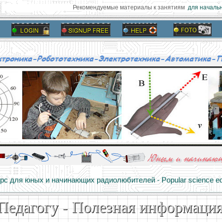
Рекомендуемые материалы к занятиям
для начальн
алы и опыт профессионалов - Basics of electricity, educational 
 для юных и начинающих радиолюбителей - Popular science educa
Педагогу - Полезная информаци