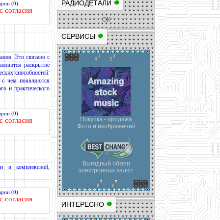
РАДИОДЕТАЛИ
рии (0)
с согласия
ОК
СЕРВИСЫ
ания. Это связано с
ановится раскрытие
еских способностей.
и с чем появляются
го и практического
рии (0)
Покупка - продажа
с согласия
Фото и изображений
Выгодный обмен
и в комплексной,
электронных валют
рии (0)
с согласия
ИНТЕРЕСНО