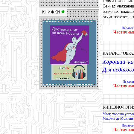
Термин «воспит
Сейчас уважающе
регионах школа
КНИЖКИ
отчитываются, к
Педагог
Частичная
КАТАЛОГ ОБРА
Хороший ка
Для педагог
Педаго
Частичная
КИНЕЗИОЛОГИ
Мозг, хорошо устрое
Мишель де Монтень
Педагог
Частичная