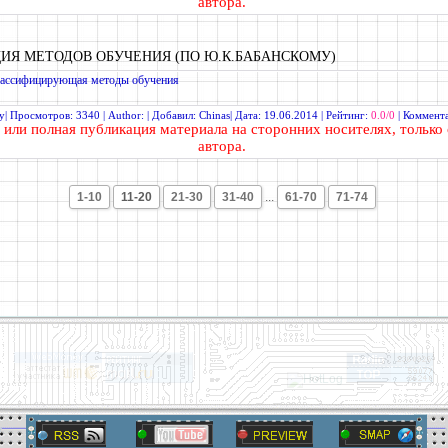
автора.
ИЯ МЕТОДОВ ОБУЧЕНИЯ (ПО Ю.К.БАБАНСКОМУ)
лассифицирующая методы обучения
у
| Просмотров: 3340 | Author: | Добавил:
Chinas
| Дата:
19.06.2014
| Рейтинг:
0.0/0
|
Коммента
или полная
публикация материала
на сторонних носителях, только 
автора.
1-10
11-20
21-30
31-40
...
61-70
71-74