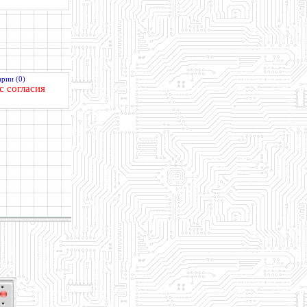
рии (0)
с согласия