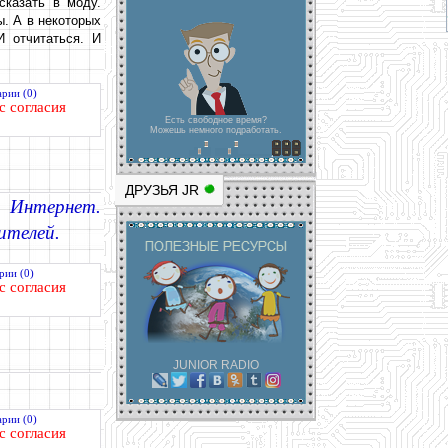
сказать в моду.
. А в некоторых
И отчитаться. И
рии (0)
с согласия
Есть свободное время?
Можешь немного подработать.
ДРУЗЬЯ JR
и Интернет.
ителей.
рии (0)
с согласия
JUNIOR RADIO
рии (0)
с согласия