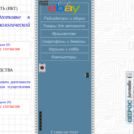
Ь (ИКТ)
дготовке к
логической
рии (0)
с согласия
ДСТВА
опыта деятельности
для осуществления
рии (0)
с согласия
Ставки на спорт