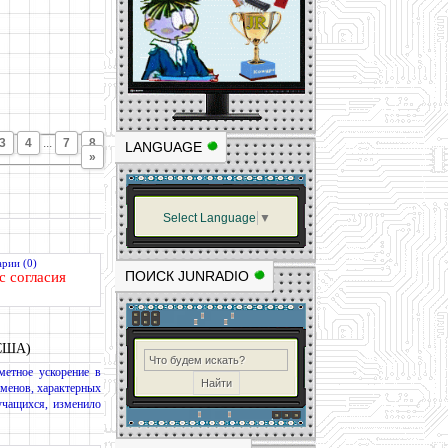
3
4
...
7
8
LANGUAGE
»
Select Language
▼
рии (0)
ПОИСК JUNRADIO
с согласия
США)
метное ускорение в
оменов, характерных
учащихся, изменило