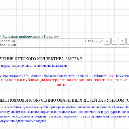
»
Полезная информация
» Педагогу
риалов
:
74
Страницы
:
«
1
2
лов
:
11-20
ЧЕНИЕ ДЕТСКОГО КОЛЛЕКТИВА. ЧАСТЬ 2.
 играм направленным на сплочение коллектива
у
| Просмотров: 2374 | Author: | Добавил:
Chinas
| Дата:
18.06.2014
| Рейтинг:
0.0/0
|
Коммента
или полная
публикация материала
на сторонних носителях, только 
автора.
ЫЕ ПОДХОДЫ К ОБУЧЕНИЮ ОДАРЕННЫХ ДЕТЕЙ ЗА РУБЕЖОМ (
и воспитания одаренных детей приобрела особое значение на пороге ХХI века. За
еллектуальном осмыслении социальных, технических, экономических и культурных фен
вызвало необходимость создания системы поддержки и защиты интересов одаренных 
к обучению одаренной молодежи