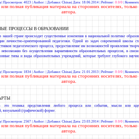
у
| Просмотров: 4023 | Author: | Добавил:
Chinas
| Дата:
18.06.2014
| Рейтинг:
0.0/0
|
Коммента
или полная
публикация материала
на сторонних носителях, только 
автора.
ЫЕ ПРОЦЕССЫ В ОБРАЗОВАНИИ
в нашей стране происходят существенные изменения в национальной политике образов
ции личностно-ориентированной педагогики. Одной из задач современной школы ст
стников педагогического процесса, предоставление им возможностей проявления творч
 невозможно без осуществления вариативности образовательных процессов, в связ
онные типы и виды образовательных учреждений, которые требуют глубокого научно
у
| Просмотров: 1834 | Author: | Добавил:
Chinas
| Дата:
21.01.2013
| Рейтинг:
0.0/0
|
Коммента
или полная
публикация материала
на сторонних носителях, только 
автора.
АРТЫ
– это техника представления любого процесса или события, мысли или иде
, визуальной (графической) форме.
у
| Просмотров: 2567 | Author: | Добавил:
Chinas
| Дата:
23.03.2014
| Рейтинг:
0.0/0
|
Коммента
или полная
публикация материала
на сторонних носителях, только 
автора.