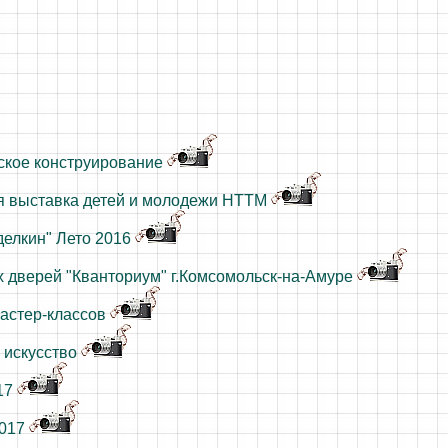
ское конструирование
я выставка детей и молодежи НТТМ
делкин" Лето 2016
 дверей "Кванториум" г.Комсомольск-на-Амуре
астер-классов
 искусство
17
2017