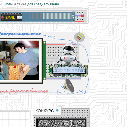
 школы
а также
для среднего звена
materials and professional experience
tional resource for young and novice hams
КОНКУРС