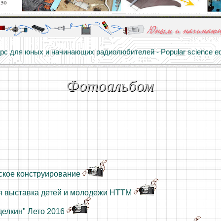
алы и опыт профессионалов - Basics of electricity, educational 
 для юных и начинающих радиолюбителей - Popular science educa
Фотоальбом
ское конструирование
я выставка детей и молодежи НТТМ
делкин" Лето 2016