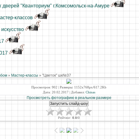
 дверей "Кванториум" г.Комсомольск-на-Амуре
астер-классов
 искусство
17
2017
ьбом
»
Мастер-классы
» "Цветок" шк№37
Просмотров
: 902 |
Размеры
: 1152x768px/617.2Kb
Дата
: 20.02.2017 |
Добавил
:
Chinas
Просмотреть фотографию в реальном размере
Рейтинг
:
0.0
/
0