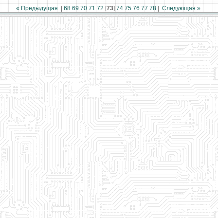
« Предыдущая
|
68
69
70
71
72
[
73
]
74
75
76
77
78
|
Следующая »