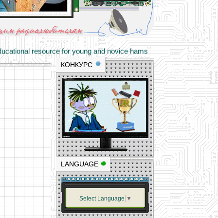
materials and professional experience
tional resource for young and novice hams
КОНКУРС
LANGUAGE
Select Language
▼