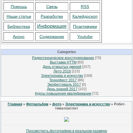
Помощь
Связь
RSS
Наши статьи
Разработки
Калейдоскоп
Информация
Библиотека
Позитивчики
Анонс
Содержание
Youtube
Categories
Радиотехническое конструирование
[70]
Выставка НТТМ
[60]
День открытых дверей
[207]
Лето 2016
[115]
Электроника и искусство
[168]
Технофест 2017
[86]
Экофестиваль 2017
[0]
День знаний 2017
[102]
Курсы повышения квалификации
[72]
Главная
»
Фотоальбом
»
фото
»
Электроника и искусство
» Робот-
тяжелоатлет
Просмотреть фотографию в реальном размере