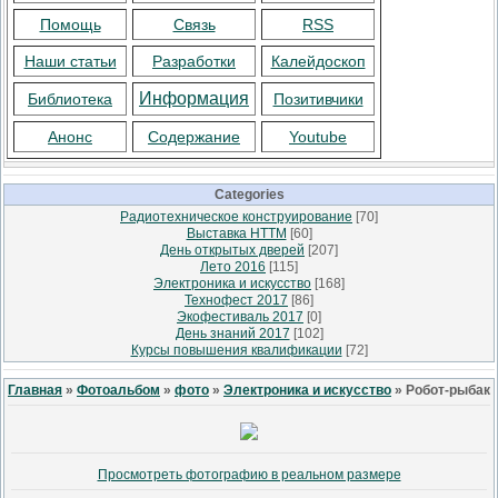
Помощь
Связь
RSS
Наши статьи
Разработки
Калейдоскоп
Информация
Библиотека
Позитивчики
Анонс
Содержание
Youtube
Categories
Радиотехническое конструирование
[70]
Выставка НТТМ
[60]
День открытых дверей
[207]
Лето 2016
[115]
Электроника и искусство
[168]
Технофест 2017
[86]
Экофестиваль 2017
[0]
День знаний 2017
[102]
Курсы повышения квалификации
[72]
Главная
»
Фотоальбом
»
фото
»
Электроника и искусство
» Робот-рыбак
Просмотреть фотографию в реальном размере