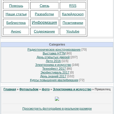
Помощь
Связь
RSS
Наши статьи
Разработки
Калейдоскоп
Информация
Библиотека
Позитивчики
Анонс
Содержание
Youtube
Categories
Радиотехническое конструирование
[70]
Выставка НТТМ
[60]
День открытых дверей
[207]
Лето 2016
[115]
Электроника и искусство
[168]
Технофест 2017
[86]
Экофестиваль 2017
[0]
День знаний 2017
[102]
Курсы повышения квалификации
[72]
Главная
»
Фотоальбом
»
фото
»
Электроника и искусство
» Пришелец
Просмотреть фотографию в реальном размере