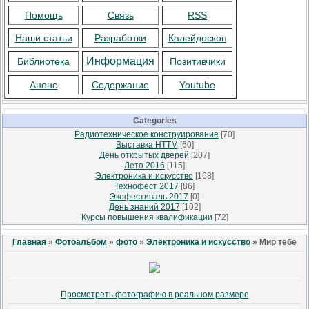
Помощь
Связь
RSS
Наши статьи
Разработки
Калейдоскоп
Информация
Библиотека
Позитивчики
Анонс
Содержание
Youtube
Categories
Радиотехническое конструирование
[70]
Выставка НТТМ
[60]
День открытых дверей
[207]
Лето 2016
[115]
Электроника и искусство
[168]
Технофест 2017
[86]
Экофестиваль 2017
[0]
День знаний 2017
[102]
Курсы повышения квалификации
[72]
Главная
»
Фотоальбом
»
фото
»
Электроника и искусство
» Мир тебе
Просмотреть фотографию в реальном размере