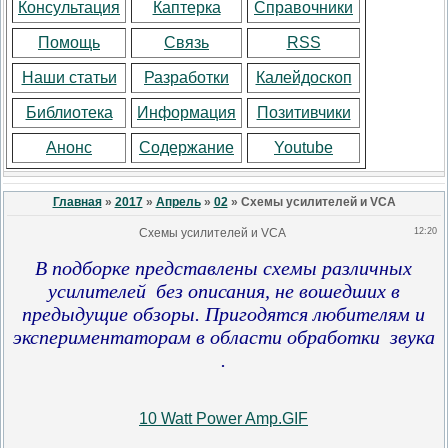
Консультация
Каптерка
Справочники
Помощь
Связь
RSS
Наши статьи
Разработки
Калейдоскоп
Библиотека
Информация
Позитивчики
Анонс
Содержание
Youtube
Главная
»
2017
»
Апрель
»
02
» Схемы усилителей и VCA
Схемы усилителей и VCA
12:20
В подборке представлены схемы различных
усилителей без описания, не вошедших в
предыдущие обзоры. Пригодятся любителям и
экспериментаторам в области обработки звука
.
10 Watt Power Amp.GIF