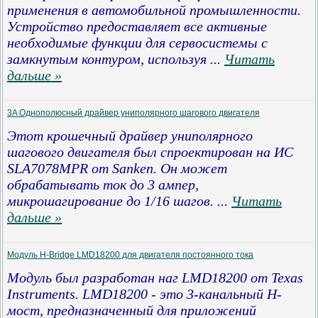
применения в автомобильной промышленности.
Устройство предоставляет все активные
необходимые функции для сервосистемы с
замкнутым контуром, используя
...
Читать
дальше »
3A Однополюсный драйвер униполярного шагового двигателя
Этот крошечный драйвер униполярного
шагового двигателя был спроектирован на ИС
SLA7078MPR от Sanken. Он может
обрабатывать ток до 3 ампер,
микрошагирование до 1/16 шагов.
...
Читать
дальше »
Модуль H-Bridge LMD18200 для двигателя постоянного тока
Модуль был разработан наг LMD18200 от Texas
Instruments. LMD18200 - это 3-канальный H-
мост, предназначенный для приложений