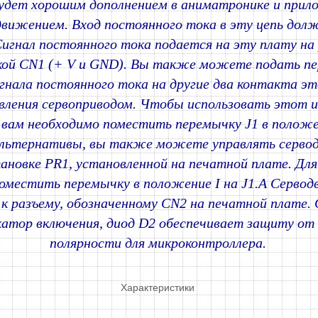
удет хорошим дополнением в аниматронике и прил
движением. Вход постоянного тока в эту цепь дол
 Сигнал постоянного тока подается на эту плату на
кой CN1 (+ V и GND). Вы также можете подать п
гнала постоянного тока на другие два контакта эт
авления сервоприводом. Чтобы использовать этот 
, вам необходимо поместить перемычку J1 в положе
альтернативы, вы также можете управлять серво
ановке PR1, установленной на печатной плате. Для
оместить перемычку в положение I на J1.A Сервод
 к разъему, обозначенному CN2 на печатной плате.
катор включения, диод D2 обеспечивает защиту от
полярности для микроконтроллера.
Характеристики