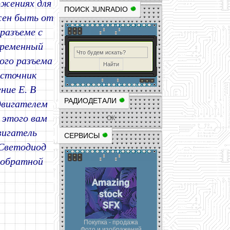
ожениях для
ПОИСК JUNRADIO
жен быть от
 разъеме с
еременный
ого разъема
источник
ние E. В
РАДИОДЕТАЛИ
двигателем
 этого вам
ОК
вигатель
СЕРВИСЫ
 Светодиод
 обратной
Покупка - продажа
Фото и изображений