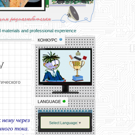
materials and professional experience
tional resource for young and novice hams
КОНКУРС
V
тического
LANGUAGE
 нему через
Select Language
▼
ного тока.