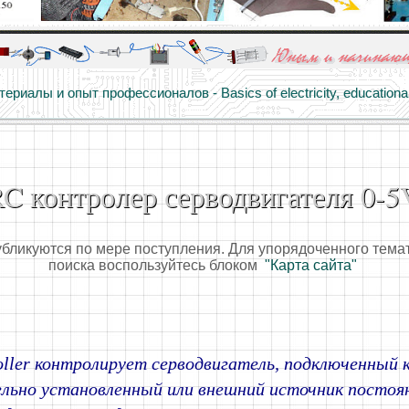
алы и опыт профессионалов - Basics of electricity, educational 
 для юных и начинающих радиолюбителей - Popular science educa
C контролер серводвигателя 0-5
убликуются по мере поступления. Для упорядоченного тема
поиска воспользуйтесь блоком
"Карта сайта"
oller контролирует серводвигатель, подключенный к
льно установленный или внешний источник постоян