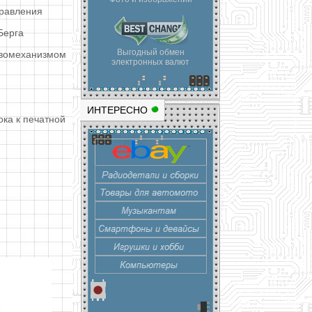
правления
Берга
Выгодный обмен
рвомеханизмом
электронных валют
ИНТЕРЕСНО
ка к печатной