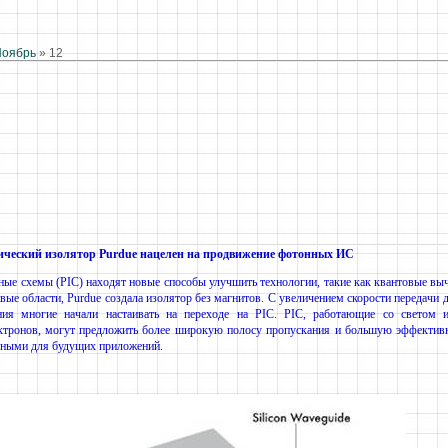
Ноябрь
»
12
ический изолятор Purdue нацелен на продвижение фотонных ИС
ные схемы (PIC) находят новые способы улучшить технологии, такие как квантовые вы
вые области, Purdue создала изолятор без магнитов. С увеличением скорости передачи 
ния многие начали настаивать на переходе на PIC. PIC, работающие со светом 
ектронов, могут предложить более широкую полосу пропускания и большую эффективно
нными для будущих приложений.