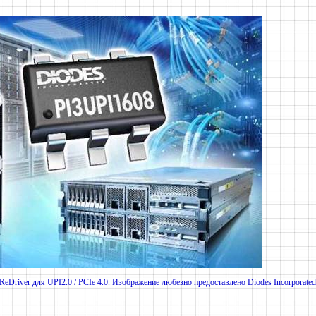
eDriver для UPI2.0 / PCIe 4.0. Изображение любезно предоставлено Diodes Incorporated