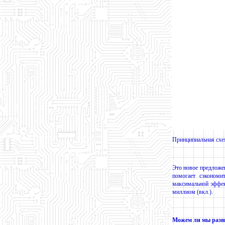
Принципиальная с
Это новое предложе
помогает сэкономи
максимальной эффек
миллиом (вкл.).
Можем ли мы разв