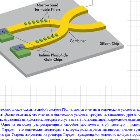
важных блоков схемы в любой системе PIC являются элементы оптического усиления, 
ь. Важно отметить, что элементы оптического усиления требуют повышенного уровня 
х отражений на кристалле, которые могут вызвать потенциальное повреждение остальн
. Один из наиболее распространенных способов достижения этой изоляции - испол
 Фарадея - это оптические изоляторы, в которых используется магнитооптическое вр
лазера. Устройство состоит из ротатора Фарадея, вращающейся колонки с поляризатором
проходит через ротатор, что приводит к изменению угла его поляризации со временем