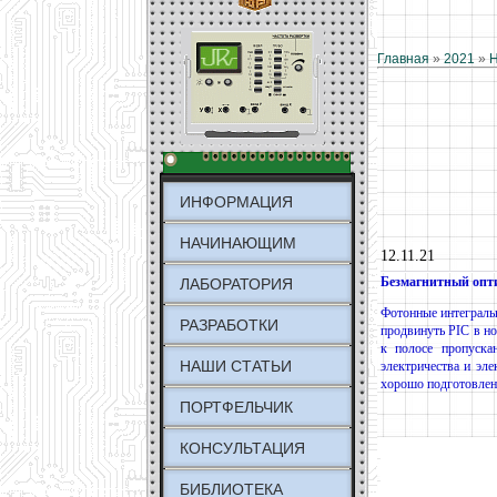
Главная
»
2021
»
ИНФОРМАЦИЯ
НАЧИНАЮЩИМ
12.11.21
Безмагнитный опт
ЛАБОРАТОРИЯ
Фотонные интеграль
РАЗРАБОТКИ
продвинуть PIC в но
к полосе пропуска
НАШИ СТАТЬИ
электричества и эл
хорошо подготовле
ПОРТФЕЛЬЧИК
КОНСУЛЬТАЦИЯ
БИБЛИОТЕКА