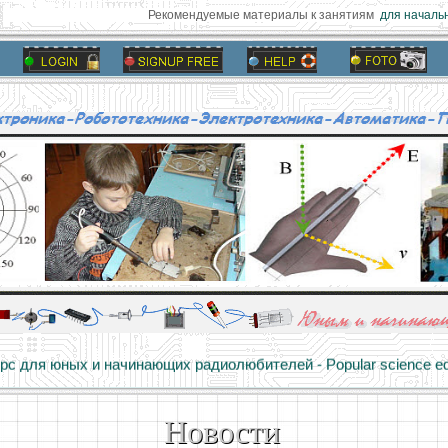
Рекомендуемые материалы к занятиям
для начально
алы и опыт профессионалов - Basics of electricity, educational 
 для юных и начинающих радиолюбителей - Popular science educa
Новости