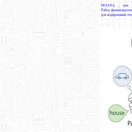
MOANA , или маг
Райса, финансируема
для кодирования эт