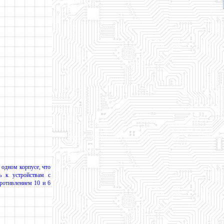
одном корпусе, что
сь к устройствам с
ротивлением 10 и 6