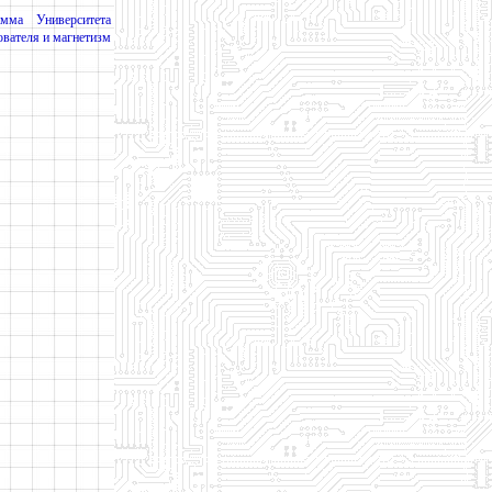
мма Университета
ователя и магнетизм