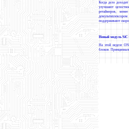
Когда дело доходит 
улучшают целостно
ретаймеров, мен
демультиплексором 
поддерживают скорос
Новый модуль SiC
На этой неделе ON
блоков. Принципиа