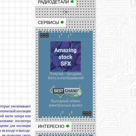
РАДИОДЕТАЛИ
ОК
СЕРВИСЫ
Покупка - продажа
Фото и изображений
Выгодный обмен
электронных валют
которые увеличивают
оптической изоляции
ой части лазера или
ьзование изолятора
ащение для изоляции
ИНТЕРЕСНО
 на входе и выходе.
, не позволяя свету