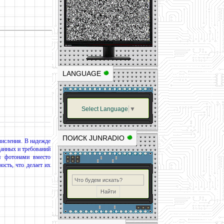
LANGUAGE
Select Language
▼
ПОИСК JUNRADIO
числения. В надежде
данных и требований
и фотонами вместо
сть, что делает их