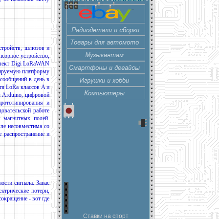
тройств, шлюзов и
сорное устройство,
плект Digi LoRaWAN
бируемую платформу
сообщений в день в
в LoRa классов A и
 Arduino, цифровой
прототипирования и
овательской работе
 магнитных полей.
ле несовместима со
 распространение и
ости сигнала. Запас
ктрические потери,
окращение - вот где
Ставки на спорт