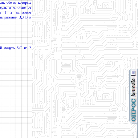
еля, обе из которых
веры, в отличие от
ся 1: 2 активным
напряжения 3,3 В и
ый модуль SiC из 2