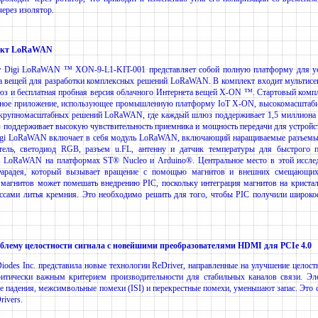
через изолятор.
ект LoRaWAN
т Digi LoRaWAN ™ XON-9-L1-KIT-001 представляет собой полную платформу для ус
а вещей для разработки комплексных решений LoRaWAN. В комплект входит мультисен
з и бесплатная пробная версия облачного Интернета вещей X-ON ™. Стартовый ком
ачное приложение, использующее промышленную платформу IoT X-ON, высокомасшта
 крупномасштабных решений LoRaWAN, где каждый шлюз поддерживает 1,5 миллиона 
поддерживает высокую чувствительность приемника и мощность передачи для устройст
Digi LoRaWAN включает в себя модуль LoRaWAN, включающий наращиваемые разъемы
тель, светодиод RGB, разъем u.FL, антенну и датчик температуры для быстрого 
в LoRaWAN на платформах ST® Nucleo и Arduino®. Центральное место в этой исслед
Фарадея, который вызывает вращение с помощью магнитов и внешних смещающих
 магнитов может помешать внедрению PIC, поскольку интеграция магнитов на кристал
ссами литья кремния. Это необходимо решить для того, чтобы PIC получили широкое
лему целостности сигнала с новейшими преобразователями HDMI для PCIe 4.0
odes Inc. представила новые технологии ReDriver, направленные на улучшение целостн
ритически важным критерием производительности для стабильных каналов связи. Эле
 падения, межсимвольные помехи (ISI) и перекрестные помехи, уменьшают запас. Это с
rivers.