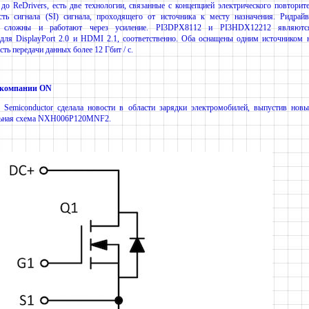
до ReDrivers, есть две технологии, связанные с концепцией электрического повторит
сть сигнала (SI) сигнала, проходящего от источника к месту назначения. Ридрай
ее сложны и работают через усиление. PI3DPX8112 и PI3HDX12212 являют
для DisplayPort 2.0 и HDMI 2.1, соответственно. Оба оснащены одним источником 
ть передачи данных более 12 Гбит / с.
 компании ON
 Semiconductor сделала новости в области зарядки электромобилей, выпустив нов
льная схема NXH006P120MNF2.