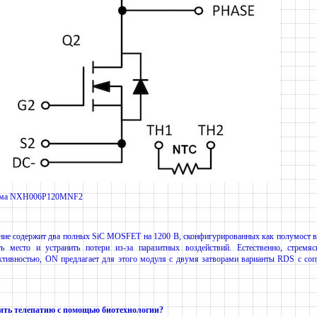
хема NXH006P120MNF2
ние содержит два полных SiC MOSFET на 1200 В, сконфигурированных как полумост в 
ть место и устранить потери из-за паразитных воздействий. Естественно, стремя
тивностью, ON предлагает для этого модуля с двумя затворами варианты RDS с соп
ить телепатию с помощью биотехнологии?