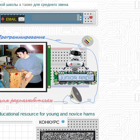
й школы
а также
для среднего звена
materials and professional experience
tional resource for young and novice hams
КОНКУРС