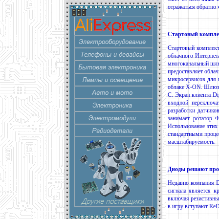
отражаться обратно 
Стартовый компл
Стартовый комплек
облачного Интернет
многоканальный шлю
предоставляет обл
микросервисов для
облаке X-ON. Шлюз 
C. Экран клиента 
входной переключа
разработки датчико
занимает ротатор 
Использование этих
стандартными проце
масштабируемость.
Диоды решают проб
Недавно компания Di
сигнала является к
включая резистивные
в игру вступают ReD