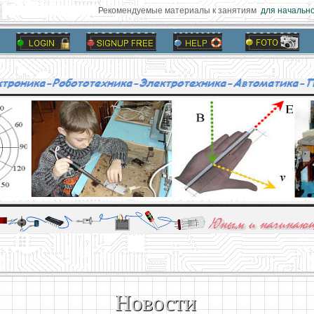
Рекомендуемые материалы к занятиям
для начально
алы и опыт профессионалов - Basics of electricity, educational 
 для юных и начинающих радиолюбителей - Popular science educa
Новости