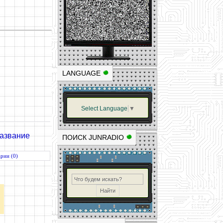
LANGUAGE
Select Language
▼
название
ПОИСК JUNRADIO
рии (0)