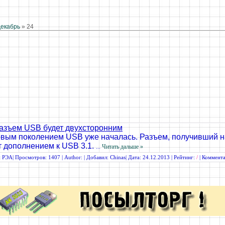
екабрь
»
24
зъем USB будет двухсторонним
овым поколением USB уже началась. Разъем, получивший 
т дополнением к USB 3.1.
...
Читать дальше »
и РЭА
| Просмотров: 1407 | Author: | Добавил:
Chinas
| Дата:
24.12.2013
| Рейтинг:
/
|
Коммента