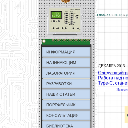
Главная
»
2013
»
Д
ИНФОРМАЦИЯ
НАЧИНАЮЩИМ
ДЕКАБРЬ 2013
Следующий ра
ЛАБОРАТОРИЯ
Работа над н
Type-C, стане
РАЗРАБОТКИ
Новост
НАШИ СТАТЬИ
ПОРТФЕЛЬЧИК
КОНСУЛЬТАЦИЯ
БИБЛИОТЕКА