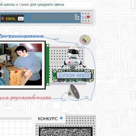
й школы
а также
для среднего звена
materials and professional experience
tional resource for young and novice hams
КОНКУРС