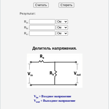
Результат:
R
a:
R
b:
R
c:
Делитель напряжения
.
V
= Входное напряжение
in
V
= Выходное напряжение
out