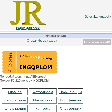
Select Language
▼
Радио для всех
Форма входа
Старая форма входа
Войти через uID
Попробуй шопинг на AliExpress!
Получи ₽1 220 по коду
INGQPLOM
Главная
Фотоальбом
Начинающим
Лаборатория
Мастерская
Портфельчик
Консультация
Каптерка
Справочники