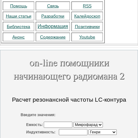
Помощь
Связь
RSS
Наши статьи
Разработки
Калейдоскоп
Информация
Библиотека
Позитивчики
Анонс
Содержание
Youtube
on-line помощники
начинающего радиомана 2
Расчет резонансной частоты LC-контура
Введите значения:
Емкость:
Индуктивность: