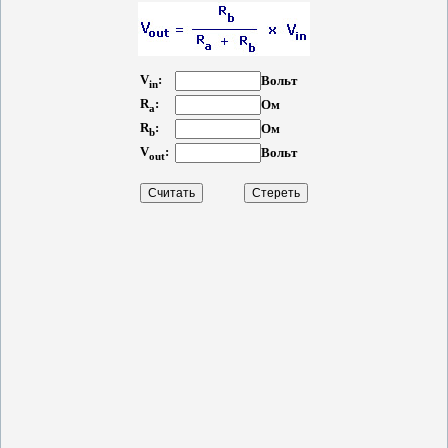
V
:
Вольт
in
R
:
Ом
a
R
:
Ом
b
V
:
Вольт
out