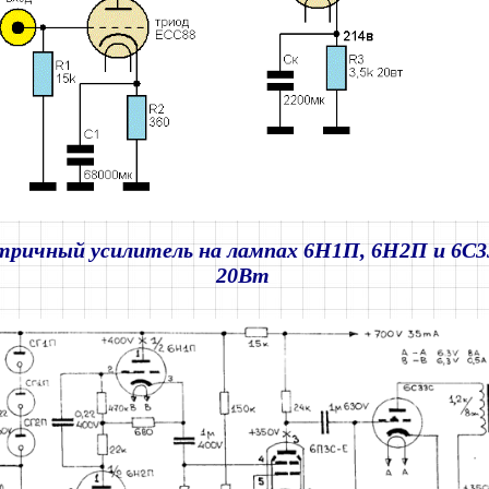
ричный усилитель на лампах 6Η1Π, 6Η2Π и 6C3
20Вт