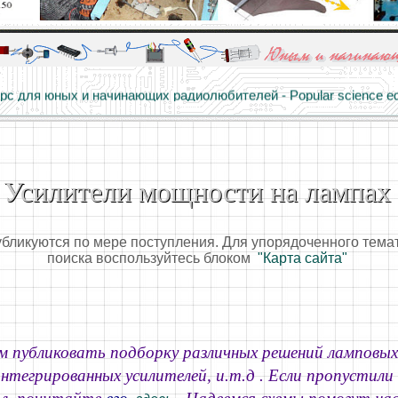
алы и опыт профессионалов - Basics of electricity, educational 
 для юных и начинающих радиолюбителей - Popular science educa
Усилители мощности на лампах
убликуются по мере поступления. Для упорядоченного тема
поиска воспользуйтесь блоком
"Карта сайта"
 публиковать подборку различных решений ламповых
нтегрированных усилителей, и.т.д . Если пропустил