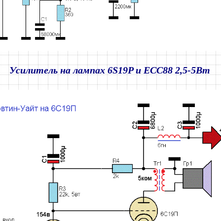
Усилитель на лампах 6S19P и ECC88 2,5-5Вт