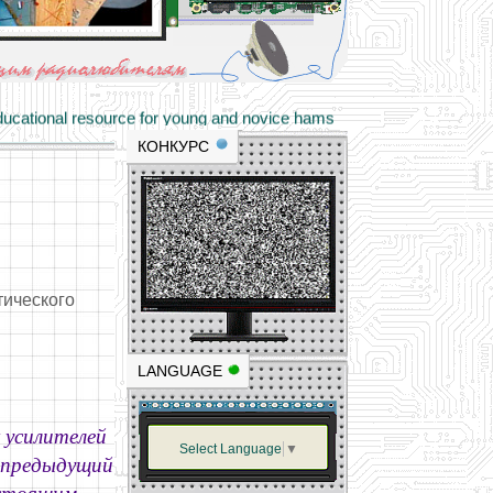
materials and professional experience
tional resource for young and novice hams
КОНКУРС
тического
LANGUAGE
 усилителей
Select Language
▼
и предыдущий