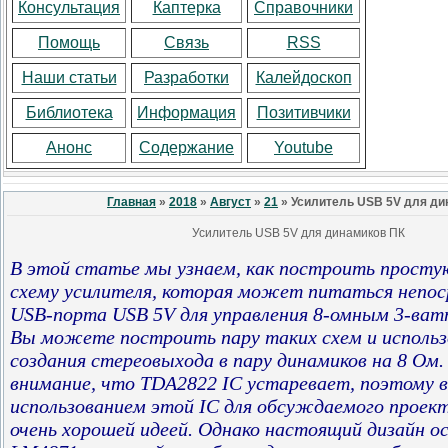
Консультация
Каптерка
Справочники
Помощь
Связь
RSS
Наши статьи
Разработки
Калейдоскоп
Библиотека
Информация
Позитивчики
Анонс
Содержание
Youtube
Главная
»
2018
»
Август
»
21
» Усилитель USB 5V для ди
Усилитель USB 5V для динамиков ПК
В этой статье мы узнаем, как построить прост
схему усилителя, которая может питаться непо
USB-порта USB 5V для управления 8-омным 3-ва
Вы можете построить пару таких схем и использ
создания стереовыхода в пару динамиков на 8 Ом
внимание, что TDA2822 IC устаревает, поэтому 
использованием этой IC для обсуждаемого прое
очень хорошей идеей. Однако настоящий дизайн ос