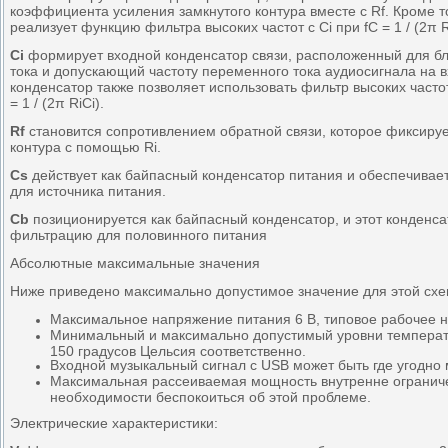
коэффициента усиления замкнутого контура вместе с Rf. Кроме то
реализует функцию фильтра высоких частот с Ci при fC = 1 / (2π R
Ci
формирует входной конденсатор связи, расположенный для бл
тока и допускающий частоту переменного тока аудиосигнала на в
конденсатор также позволяет использовать фильтр высоких частот
= 1 / (2π RiCi).
Rf
становится сопротивлением обратной связи, которое фиксируе
контура с помощью Ri.
Cs
действует как байпасный конденсатор питания и обеспечивае
для источника питания.
Cb
позиционируется как байпасный конденсатор, и этот конденс
фильтрацию для половинного питания
Абсолютные максимальные значения
Ниже приведено максимально допустимое значение для этой схе
Максимальное напряжение питания 6 В, типовое рабочее 
Минимальный и максимально допустимый уровни температ
150 градусов Цельсия соответственно.
Входной музыкальный сигнал с USB может быть где угодно м
Максимальная рассеиваемая мощность внутренне ограниче
необходимости беспокоиться об этой проблеме.
Электрические характеристики: