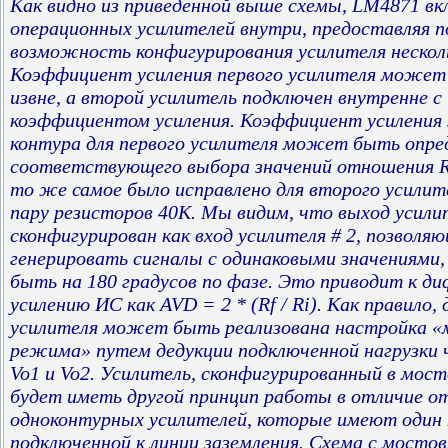
Как видно из приведенной выше схемы, LM4871 вк
операционных усилителей внутри, предоставляя 
возможность конфигурирования усилителя нескол
Коэффициент усиления первого усилителя может
извне, а второй усилитель подключен внутренне 
коэффициентом усиления. Коэффициент усиления
контура для первого усилителя может быть опре
соответствующего выбора значений отношения Rf 
то же самое было исправлено для второго усилит
пару резисторов 40K. Мы видим, что выход усилит
сконфигурирован как вход усилителя # 2, позволя
генерировать сигналы с одинаковыми значениями,
быть на 180 градусов по фазе. Это приводит к д
усилению ИС как AVD = 2 * (Rf / Ri). Как правило,
усилителя может быть реализована настройка «
режима» путем дедукции подключенной нагрузки ч
Vo1 и Vo2. Усилитель, сконфигурированный в мос
будет иметь другой принцип работы в отличие о
одноконтурных усилителей, которые имеют один к
подключенной к линии заземления. Схема с мост