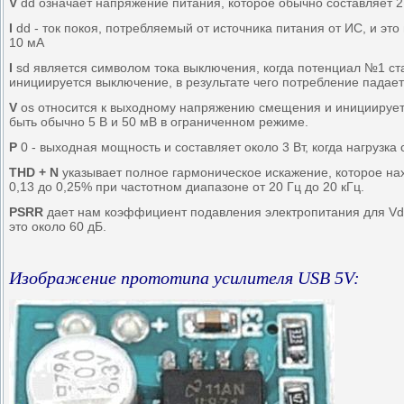
V
dd означает напряжение питания, которое обычно составляет 2 
I
dd - ток покоя, потребляемый от источника питания от ИС, и это
10 мА
I
sd является символом тока выключения, когда потенциал №1 ст
инициируется выключение, в результате чего потребление падает
V
os относится к выходному напряжению смещения и инициируетс
быть обычно 5 В и 50 мВ в ограниченном режиме.
P
0 - выходная мощность и составляет около 3 Вт, когда нагрузка
THD + N
указывает полное гармоническое искажение, которое нах
0,13 до 0,25% при частотном диапазоне от 20 Гц до 20 кГц.
PSRR
дает нам коэффициент подавления электропитания для Vdd
это около 60 дБ.
Изображение прототипа усилителя USB 5V: