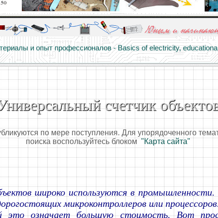
алы и опыт профессионалов - Basics of electricity, educational 
 для юных и начинающих радиолюбителей - Popular science educa
Универсальный счетчик объекто
убликуются по мере поступления. Для упорядоченного тема
поиска воспользуйтесь блоком
"Карта сайта"
бъектов широко используются в промышленности.
дорогостоящих микроконтроллеров или процессоров
й это означает большую стоимость. Вот прос