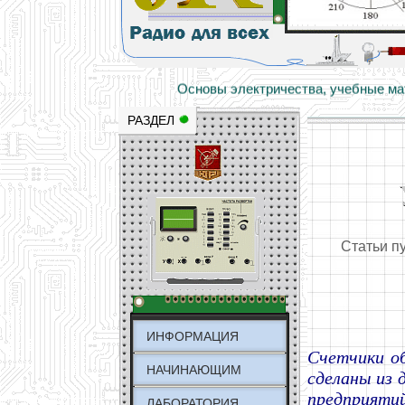
Основы электричества, учебные матери
Научно-популярный образовательный ресурс
РАЗДЕЛ
Статьи п
ИНФОРМАЦИЯ
Счетчики о
НАЧИНАЮЩИМ
сделаны из 
предприяти
ЛАБОРАТОРИЯ