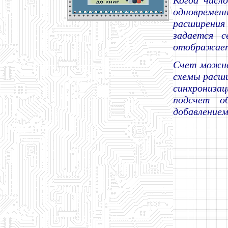
Когда числ
одновременн
расширения
задается с
отображает 
Счет можно 
схемы расши
синхронизац
подсчет о
добавлением