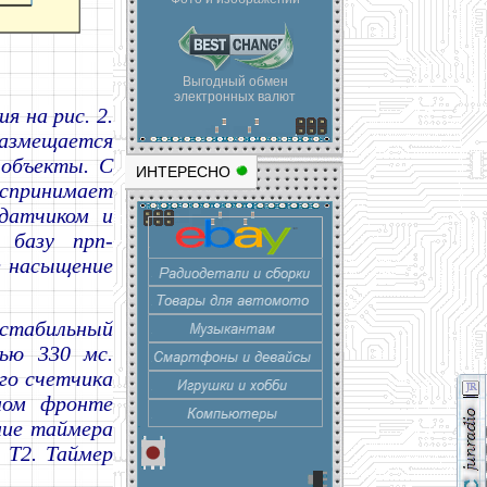
Выгодный обмен
электронных валют
я на рис. 2.
размещается
 объекты. С
ИНТЕРЕСНО
спринимает
датчиком и
 базу npn-
в насыщение
табильный
тью 330 мс.
го счетчика
ном фронте
ние таймера
 T2. Таймер