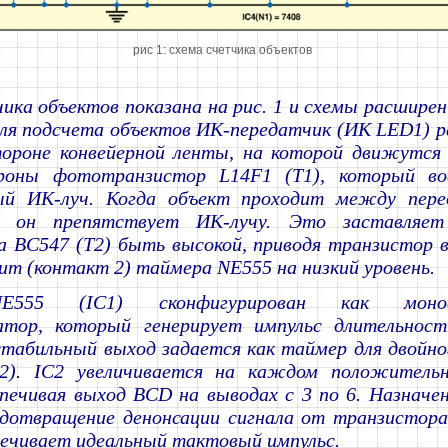
рис 1: схема счетчика объектов
ика объектов показана на рис. 1 и схемы расширени
для подсчета объектов ИК-передатчик (ИК LED1) 
тороне конвейерной ленты, на которой движутся
роны фототранзистор L14F1 (T1), который во
ый ИК-луч. Когда объект проходит между пере
м, он препятствует ИК-лучу. Это заставляет
а BC547 (T2) быть высокой, приводя транзистор 
ит (контакт 2) таймера NE555 на низкий уровень.
E555 (IC1) сконфигурирован как монос
атор, который генерирует импульс длительнос
табильный выход задается как таймер для двойно
2). IC2 увеличивается на каждом положитель
печивая выход BCD на выводах с 3 по 6. Назначе
едотвращение денонсации сигнала от транзистора
ечивает идеальный тактовый импульс.