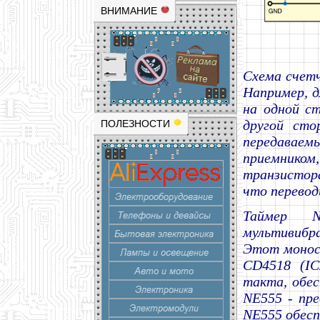
ВНИМАНИЕ
Схема счетч
Например, 
на одной с
другой сто
ПОЛЕЗНОСТИ
передаваем
приемнико
транзистор
что перевод
Таймер N
мультивибр
Этот монос
CD4518 (IC
такта, обес
NE555 - пр
NE555 обесп