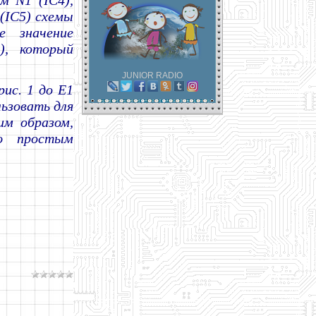
м N1 (IC4),
(IC5) схемы
е значение
), который
JUNIOR RADIO
ис. 1 до E1
льзовать для
им образом,
ю простым