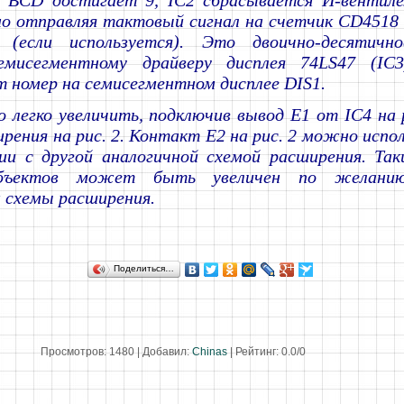
о BCD достигает 9, IC2 сбрасывается И-вентиле
о отправляя тактовый сигнал на счетчик CD4518 
 (если используется). Это двоично-десятично
емисегментному драйверу дисплея 74LS47 (IC3
номер на семисегментном дисплее DIS1.
легко увеличить, подключив вывод E1 от IC4 на р
рения на рис. 2. Контакт E2 на рис. 2 можно испо
ии с другой аналогичной схемой расширения. Так
бъектов может быть увеличен по желани
 схемы расширения.
Поделиться…
Просмотров
:
1480
|
Добавил
:
Chinas
|
Рейтинг
:
0.0
/
0