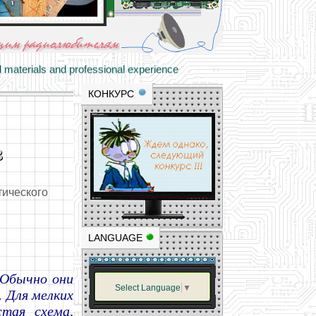
materials and professional experience
tional resource for young and novice hams
КОНКУРС
в
тического
LANGUAGE
 Обычно они
Select Language
▼
. Для мелких
тая схема,