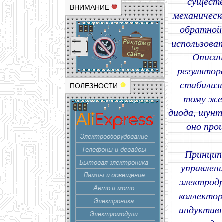
существ
ВНИМАНИЕ
механическ
обратной
использоват
Описан
регулятор
стабилиз
ПОЛЕЗНОСТИ
тому же 
диода, шунт
оно про
Принцип
управлен
электрод
коллектор
индуктивн