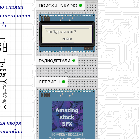
то стоит
ПОИСК JUNRADIO
та начинают
. 1,
РАДИОДЕТАЛИ
ОК
СЕРВИСЫ
ия якоря
способно
Покупка - продажа
Фото и изображений