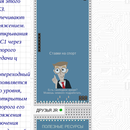
ия этого
З.
спечивают
ряжением.
открывания
С1 через
торого
Ставки на спорт
дачи ц
опереходный
появляется
 уровня,
Есть свободное время?
Можешь немного подработать.
я открытым
порога его
ДРУЗЬЯ JR
пряжения
лючения