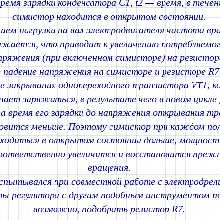
время зарядки конденсатора С1, t2 — время, в тече
симистор находится в открытом состоянии.
нием нагрузки на вал электродвигателя частота вр
ижается, что приводит к увеличению потребляемог
пряжения (при включенном симисторе) на резисторе
 падение напряжения на симисторе и резисторе R
е закрывания однопереходного транзистора VT1, к
нает заряжаться, в результате чего в новом цикл
а время его зарядки до напряжения открывания т
овится меньше. Поэтому симистор при каждом по
ходиться в открытом состоянии дольше, мощность
соответственно увеличится и восстановится преж
вращения.
испытывался при совместной работе с электродрел
оты регулятора с другим подобным инструментом п
возможно, подобрать резистор R7.