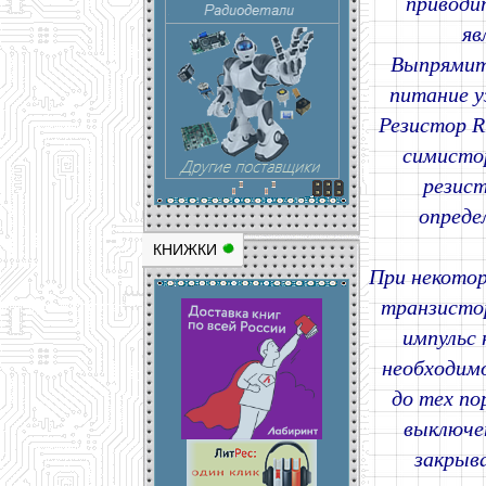
приводи
яв
Выпрямит
питание у
Резистор R
симистор
резист
опреде
КНИЖКИ
При некотор
транзистор
импульс 
необходим
до тех по
выключе
закрыв