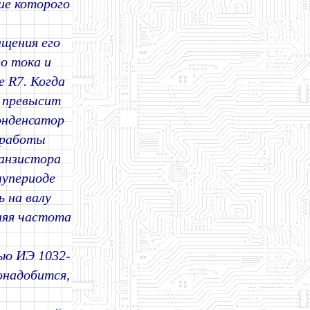
ние которого
ащения его
о тока и
 R7. Когда
7 превысит
онденсатор
е работы
ранзистора
лупериоде
 на валу
няя частота
ью ИЭ 1032-
онадобится,