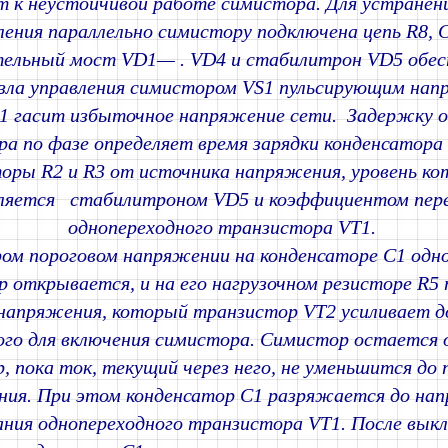
т к неустойчивой работе симистора. Для устранен
ления параллельно симистору подключена цепь R8, С
ельный мост VD1— . VD4 и стабилитрон VD5 обе
зла управления симистором VS1 пульсирующим нап
1 гасит избыточное напряжение сети. Задержку 
а по фазе определяет время зарядки конденсатора 
оры R2 и R3 от источника напряжения, уровень ко
ляется стабилитроном VD5 и коэффициентом пере
однопереходного транзистора VT1.
ом пороговом напряжении на конденсаторе С1 одн
 открывается, и на его нагрузочном резисторе R5 
напряжения, который транзистор VT2 усиливает до
ого для включения симистора. Симистор остаетс
р, пока ток, текущий через него, не уменьшится до 
ния. При этом конденсатор С1 разряжается до на
ания однопереходного транзистора VT1. После вык