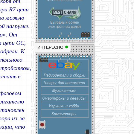
коря от
ора R7 цепи
тво можно
Выгодный обмен
й нагрузке.
электронных валют
о». От
 цепи ОС,
ИНТЕРЕСНО
одрели. К
тельного
стройством,
отать в
 фазовом
двигателю
становлен
ора из-за
кции, что