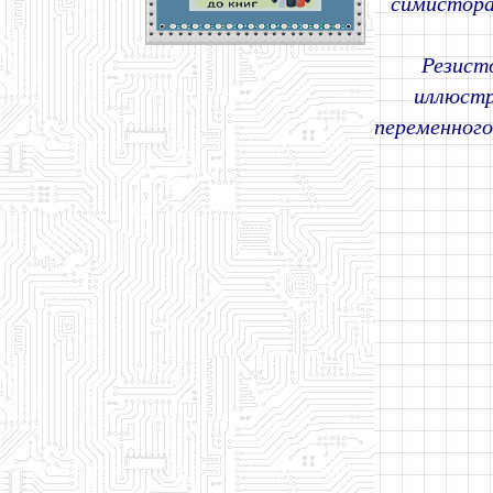
симистора
Резист
иллюстр
переменного