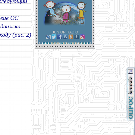
 следующий
твие ОС
 движка
JUNIOR RADIO
оду (рис. 2)