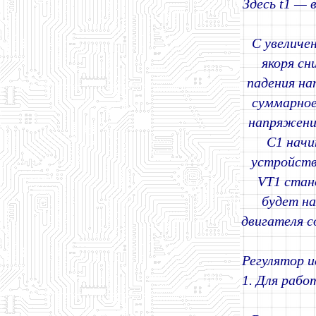
Здесь t1 — 
С увеличе
якоря сн
падения на
суммарное
напряжени
С1 начи
устройств
VT1 стан
будет на
двигателя 
Регулятор 
1. Для раб