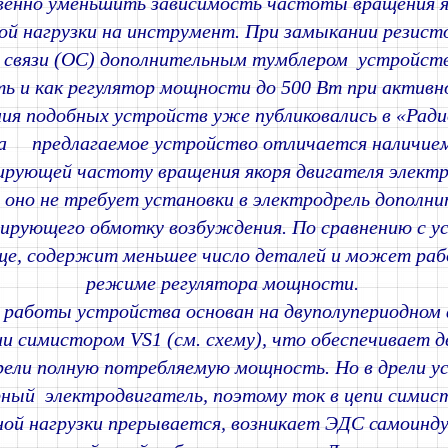
енно уменьшить зависимость частоты вращения я
ой нагрузки на инструмент. При замыкании резист
 связи (ОС) дополнительным тумблером устройс
ь и как регулятор мощности до 500 Вт при активно
ия подобных устройств уже публиковались в «Ради
а предлагаемое устройство отличается наличием
ирующей частоту вращения якоря двигателя электр
оно не требует установки в электродрель дополни
ирующего обмотку возбуждения. По сравнению с у
ще, содержит меньшее число деталей и может раб
режиме регулятора мощности.
 работы устройства основан на двуполупериодном
ии симистором VS1 (см. схему), что обеспечивает 
рели полную потребляемую мощность. Но в дрели у
ный электродвигатель, поэтому ток в цепи симист
ой нагрузки прерывается, возникает ЭДС самоинду