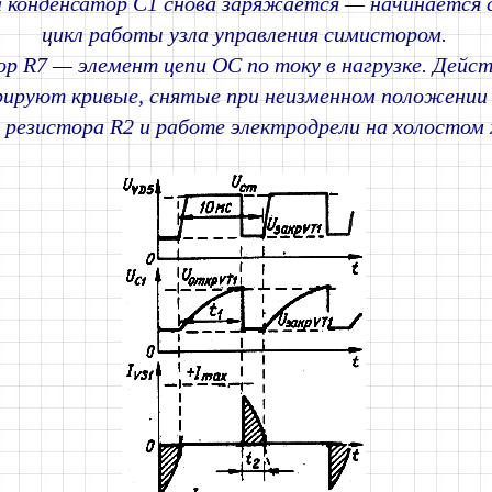
 конденсатор С1 снова заряжается — начинается
цикл работы узла управления симистором.
ор R7 — элемент цепи ОС по току в нагрузке. Дейс
ируют кривые, снятые при неизменном положении
 резистора R2 и работе электродрели на холостом х