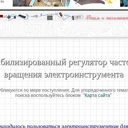
алы и опыт профессионалов - Basics of electricity, educational 
 для юных и начинающих радиолюбителей - Popular science educa
билизированный регулятор част
вращения электроинструмента
убликуются по мере поступления. Для упорядоченного тема
поиска воспользуйтесь блоком
"Карта сайта"
приходилось пользоваться электроинструментом дл