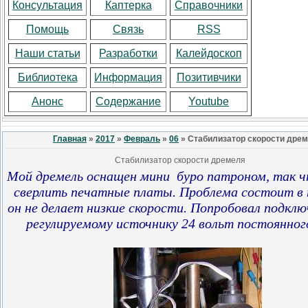
Консультация
Каптерка
Справочники
Помощь
Связь
RSS
Наши статьи
Разработки
Калейдоскоп
Библиотека
Информация
Позитивчики
Анонс
Содержание
Youtube
Главная
»
2017
»
Февраль
»
06
» Стабилизатор скорости дре
Стабилизатор скорости дремеля
Мой дремель
оснащен мини
буро патроном, так 
сверлить печатные платы.
Проблема состоит
в
он не делает низкие скорости.
Попробовал подклю
регулируемому источнику 24 вольт постоянног