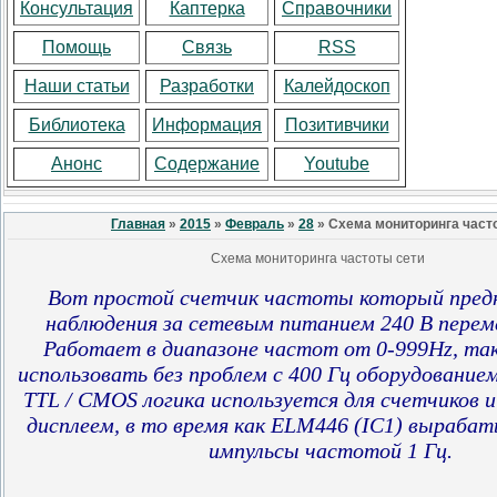
Консультация
Каптерка
Справочники
Помощь
Связь
RSS
Наши статьи
Разработки
Калейдоскоп
Библиотека
Информация
Позитивчики
Анонс
Содержание
Youtube
Главная
»
2015
»
Февраль
»
28
» Схема мониторинга част
Схема мониторинга частоты сети
Вот простой счетчик частоты который предн
наблюдения за сетевым питанием 240 В перем
Работает в диапазоне частот от 0-999Hz, т
использовать без проблем с 400 Гц оборудовани
TTL / CMOS логика используется для счетчиков и
дисплеем, в то время как ELM446 (IC1) выраба
импульсы частотой 1 Гц.