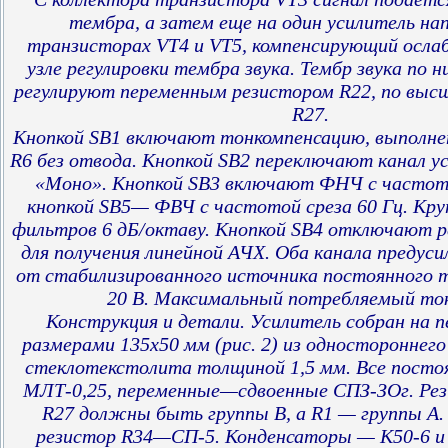
тембра, а затем еще на один усилитель на
транзисторах VT4 и VT5, компенсирующий ослаб
узле регулировки тембра звука. Тембр звука по
регулируют переменным резистором R22, по вы
R27.
Кнопкой SB1 включают тонкомпенсацию, выполне
R6 без отвода. Кнопкой SB2 переключают канал 
«Моно». Кнопкой SB3 включают ФНЧ с частото
кнопкой SB5— ФВЧ с частотой среза 60 Гц. Кр
фильтров 6 дБ/октаву. Кнопкой SB4 отключают 
для получения линейной АЧХ. Оба канала предус
от стабилизированного источника постоянного 
20 В. Максимальный потребляемый ток
Конструкция и детали. Усилитель собран на 
размерами 135х50 мм (рис. 2) из одностороннег
стеклотекстолита толщиной 1,5 мм. Все посто
МЛТ-0,25, переменные—сдвоенные СПЗ-ЗОг. Рез
R27 должны быть группы В, a R1 — группы А
резистор R34—СП-5. Конденсаторы — К50-6 и