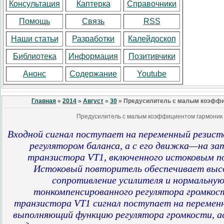
Консультация
Каптерка
Справочники
Помощь
Связь
RSS
Наши статьи
Разработки
Калейдоскоп
Библиотека
Информация
Позитивчики
Анонс
Содержание
Youtube
Главная
»
2014
»
Август
»
30
» Предусилитель с малым коэффи
Предусилитель с малым коэффициентом гармоник
Входной сигнал поступает на переменный резист
регулятором баланса, а с его движка—на за
транзистора VT1, включенного истоковым п
Истоковый повторитель обеспечивает высо
сопротивление усилителя и нормальну
тонкомпенсированного регулятора громкос
транзистора VT1 сигнал поступает на перемен
выполняющий функцию регулятора громкости, а