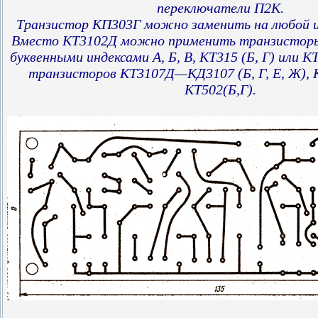
переключатели П2К.
Транзистор КП303Г можно заменить на любой и
Вместо КТ3102Д можно применить транзисторы
буквенными индексами А, Б, В, КТ315 (Б, Г) или КТ
транзисторов КТ3107Д—КД3107 (Б, Г, Е, Ж), К
КТ502(Б,Г).