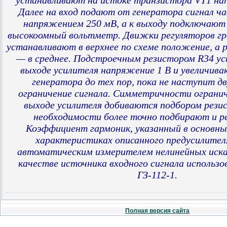
устанавливают на истоке транзистора VT1 напр
Далее на вход подают от генератора сигнал ч
напряжением 250 мВ, а к выходу подключают
высокоомный вольтметр. Движки регуляторов гр
устанавливают в верхнее по схеме положение, а 
— в среднее. Подстроечным резистором R34 у
выходе усилителя напряжение 1 В и увеличив
генератора до тех пор, пока не наступит д
ограничение сигнала. Симметричности огранич
выходе усилителя добиваются подбором рези
необходимости более точно подбирают и р
Коэффициент гармоник, указанный в основны
характеристиках описанного предусилителя
автоматическим измерителем нелинейных иска
качестве источника входного сигнала использо
ГЗ-112-1.
Полная версия сайта