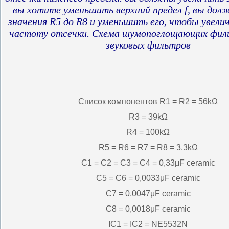
вы хотите уменьшить верхний предел f, вы до
значения R5 до R8 и уменьшить его, чтобы увел
частоту отсечки. Схема шумопоглощающих фил
звуковых фильтров
Список компонентов R1 = R2 = 56kΩ
R3 = 39kΩ
R4 = 100kΩ
R5 = R6 = R7 = R8 = 3,3kΩ
C1 = C2 = C3 = C4 = 0,33μF ceramic
C5 = C6 = 0,0033μF ceramic
C7 = 0,0047μF ceramic
C8 = 0,0018μF ceramic
IC1 = IC2 = NE5532N