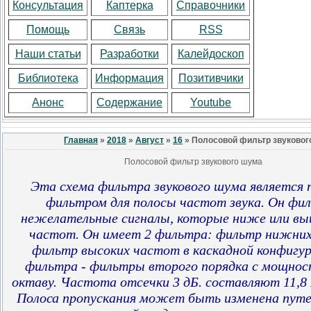
Консультация
Каптерка
Справочники
Помощь
Связь
RSS
Наши статьи
Разработки
Калейдоскоп
Библиотека
Информация
Позитивчики
Анонс
Содержание
Youtube
Главная
»
2018
»
Август
»
16
» Полосовой фильтр звуковог
Полосовой фильтр звукового шума
Эта схема фильтра звукового шума является
фильтром для полосы частот звука. Он фи
нежелательные сигналы, которые ниже или вы
частот. Он имеет 2 фильтра: фильтр нижних
фильтр высоких частот в каскадной конфигур
фильтра - фильтры второго порядка с мощност
октаву. Частота отсечки 3 дБ. составляют 11,8 Г
Полоса пропускания может быть изменена путе