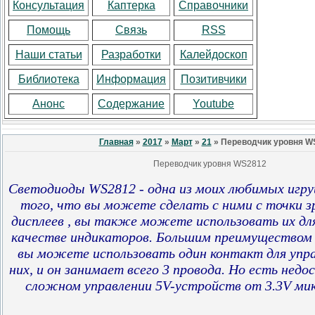
Консультация
Каптерка
Справочники
Помощь
Связь
RSS
Наши статьи
Разработки
Калейдоскоп
Библиотека
Информация
Позитивчики
Анонс
Содержание
Youtube
Главная
»
2017
»
Март
»
21
» Переводчик уровня W
Переводчик уровня WS2812
Светодиоды WS2812 - одна из моих любимых игру
того, что вы можете сделать с ними с точки з
дисплеев , вы также можете использовать их для
качестве индикаторов. Большим преимуществом 
вы можете использовать один контакт для упра
них, и он занимает всего 3 провода. Но есть нед
сложном управлении 5V-устройств от 3.3V ми