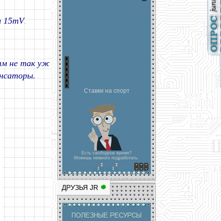
я 15mV
.
ам не так уж
енсаторы.
Ставки на спорт
Есть свободное время?
Можешь немного подработать.
ДРУЗЬЯ JR