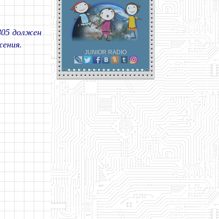
805 должен
жения.
JUNIOR RADIO