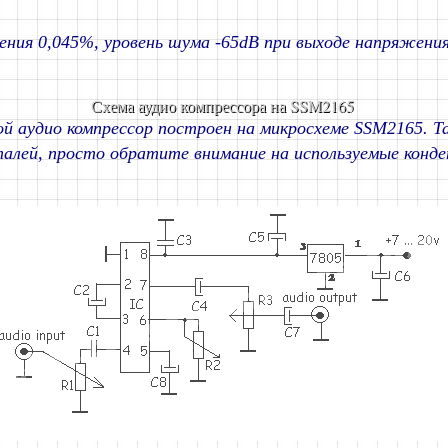
ния 0,045%, уровень шума -65dB при выходе напряжени
Схема аудио компрессора на SSM2165
й аудио компрессор построен на микросхеме SSM2165. Т
талей, просто обратите внимание на используемые конд