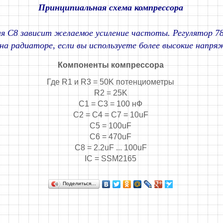
Принципиальная схема компрессора
я C8 зависит желаемое усиление частоты. Регулятор 7
на радиаторе, если вы используете более высокие напря
Компоненты компрессора
Где R1 и R3 = 50K потенциометры
R2 = 25K
C1 = C3 = 100 нФ
C2 = C4 = C7 = 10uF
C5 = 100uF
C6 = 470uF
C8 = 2.2uF ... 100uF
IC = SSM2165
Поделиться…