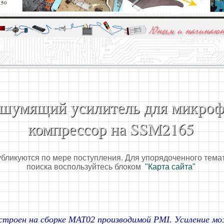
алы и опыт профессионалов - Basics of electricity, educational 
 для юных и начинающих радиолюбителей - Popular science educa
шумящий усилитель для микроф
компрессор на SSM2165
убликуются по мере поступления. Для упорядоченного тема
поиска воспользуйтесь блоком
"Карта сайта"
строен на сборке MAT02 производимой PMI. Усиление м