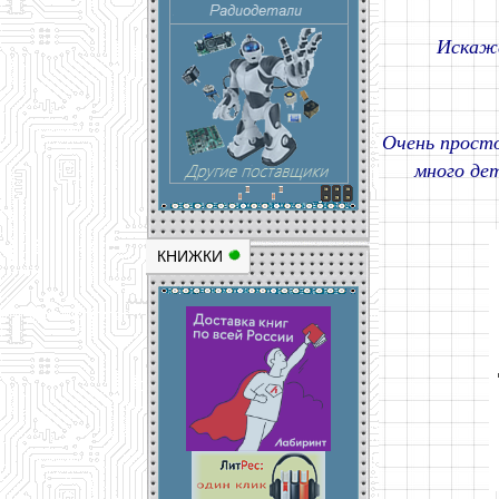
Искаже
Очень просто
много де
КНИЖКИ