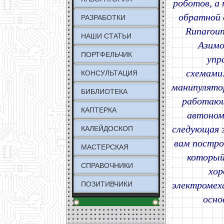
роботов, а
обратной 
РАЗРАБОТКИ
Runaroun
НАШИ СТАТЬИ
Азимо
ПОРТФЕЛЬЧИК
упр
схемами
КОНСУЛЬТАЦИЯ
манипулятор
БИБЛИОТЕКА
работающ
КАПТЕРКА
автоном
следующая з
КАЛЕЙДОСКОП
вам постро
МАСТЕРСКАЯ
который
СПРАВОЧНИКИ
хор
электромех
ПОЗИТИВЧИКИ
осно