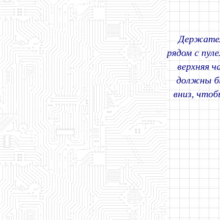
Держател
рядом с пул
верхняя ч
должны бы
вниз, что