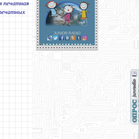
я печатная
 печатных
JUNIOR RADIO