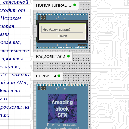
, сенсорной
ПОИСК JUNRADIO
исходит от
у Исааком
оторая
ными
авления,
 все вместе
РАДИОДЕТАЛИ
х простых
о линия,
ОК
23 - помочь
СЕРВИСЫ
ой чип AVR,
довольно
гих
кросхемы на
ния:
Покупка - продажа
Фото и изображений