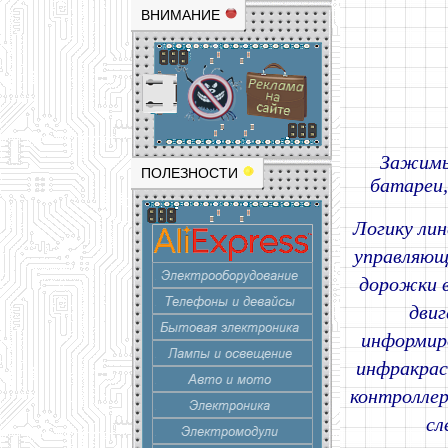
ВНИМАНИЕ
Зажимы 
ПОЛЕЗНОСТИ
батареи,
Логику лин
управляющ
дорожки в
двиг
информир
инфракрас
контроллер
сл