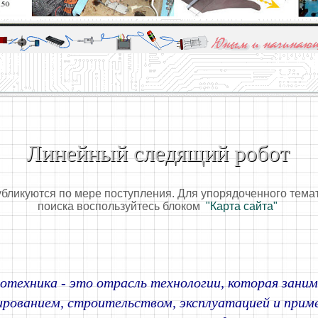
алы и опыт профессионалов - Basics of electricity, educational 
 для юных и начинающих радиолюбителей - Popular science educa
Линейный следящий робот
убликуются по мере поступления. Для упорядоченного тема
поиска воспользуйтесь блоком
"Карта сайта"
отехника - это отрасль технологии, которая зани
рованием, строительством, эксплуатацией и прим