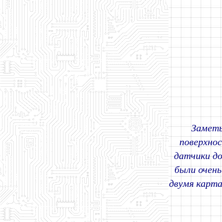
Заметь
поверхно
датчики д
были очень
двумя карта