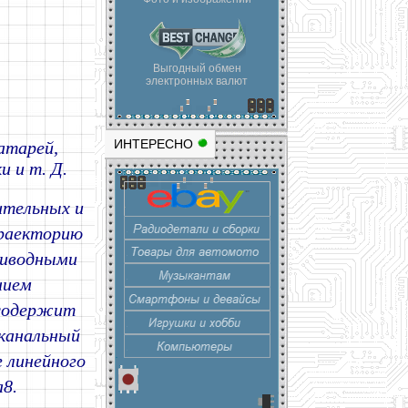
Выгодный обмен
электронных валют
ИНТЕРЕСНО
атарей,
 и т. Д.
ительных и
траекторию
риводными
нием
 содержит
канальный
г линейного
8.