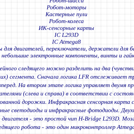
Робот-шасси
Робот-моторы
Кастерные пули
Робот-колеса
ИК-сенсорные карты
IC L293D
IC Atmega8
для двигателей, переключатели, держатели для б
 небольшие электронные компоненты, винты и гайки
ейного следящего можно разделить на два (чувств
их) сегмента. Сначала логика LFR отслеживает 
перед. На втором этапе логика управляет двумя п
ателями (слева и справа) в соответствии с состоя
ованной дорожки. Инфракрасная сенсорная карта
ные светодиоды и инфракрасные фотодиоды. Двух
 двигателя - это простой чип H-Bridge L293D. Моз
едящего робота - это один микроконтроллер Atmega