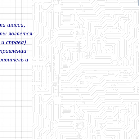
ти шасси,
ты является
 и справа)
правлении
равитель и