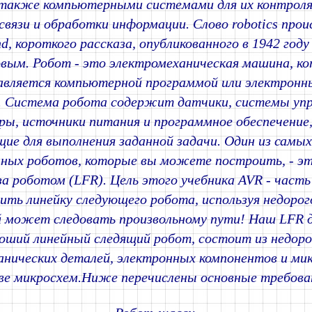
 также компьютерными системами для их контроля
связи и обработки информации. Слово robotics про
d, короткого рассказа, опубликованного в 1942 год
вым. Робот - это электромеханическая машина, к
авляется компьютерной программой или электрон
. Система робота содержит датчики, системы упр
ы, источники питания и программное обеспечение,
ие для выполнения заданной задачи. Один из самы
ных роботов, которые вы можете построить, - эт
а роботом (LFR). Цель этого учебника AVR - часть 
ить линейку следующего робота, используя недорог
 может следовать произвольному пути! Наш LFR 
оший линейный следящий робот, состоит из недоро
анических деталей, электронных компонентов и ми
ве микросхем.Ниже перечислены основные требова