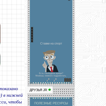
Ставки на спорт
Есть свободное время?
Можешь немного подработать.
 показано
ДРУЗЬЯ JR
и) в нижней
сси, чтобы