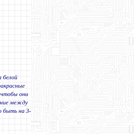
а белой
ракрасные
 чтобы они
яние между
 быть на 3-