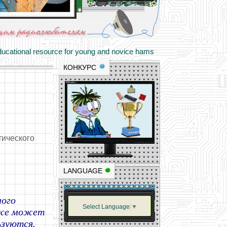
materials and professional experience
tional resource for young and novice hams
КОНКУРС
тического
LANGUAGE
ного
Select Language
▼
акже может
ьзуются.