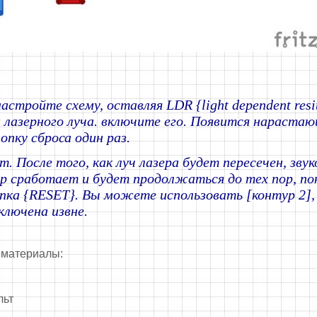
астройте схему, оставляя LDR {light dependent resi
 лазерного луча. включите его. Появится нарастаю
пку сброса один раз.
т. После того, как луч лазера будет пересечен, звук
р сработает и будет продолжаться до тех пор, по
ка {RESET}. Вы можете использовать [контур 2],
ключена извне.
материалы:
льт