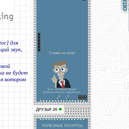
tor} для
щий звук,
Ставки на спорт
овой
ка не будет
 в котором
Есть свободное время?
Можешь немного подработать.
ДРУЗЬЯ JR