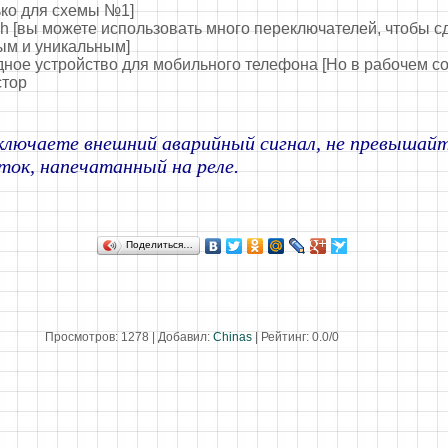
ько для схемы №1]
itch [вы можете использовать много переключателей, чтобы 
ым и уникальным]
дное устройство для мобильного телефона [Но в рабочем с
стор
ключаете внешний аварийный сигнал, не превышай
ток, напечатанный на реле.
Поделиться…
Просмотров
:
1278
|
Добавил
:
Chinas
|
Рейтинг
:
0.0
/
0