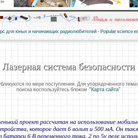
алы и опыт профессионалов - Basics of electricity, educational 
 для юных и начинающих радиолюбителей - Popular science educa
Лазерная система безопасности
убликуются по мере поступления. Для упорядоченного тема
поиска воспользуйтесь блоком
"Карта сайта"
нький проект рассчитан на использование мобиль
стройства, которое дает 6 вольт и 500 мА. Он т
 батареи 6 В переменного тока.
2 по 5v реле испол