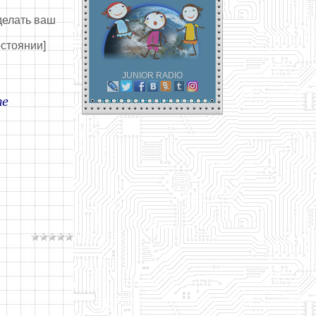
сделать ваш
остоянии]
JUNIOR RADIO
те