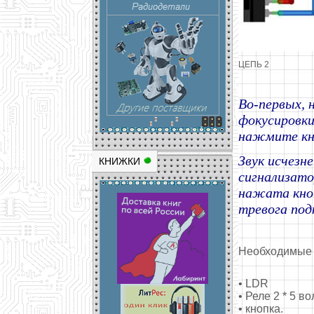
ЦЕПЬ 2
Во-первых, н
фокусировки
нажмите кно
Звук исчезне
КНИЖКИ
сигнализато
нажата кноп
тревога под
Необходимые 
• LDR
• Реле 2 * 5 во
• кнопка.