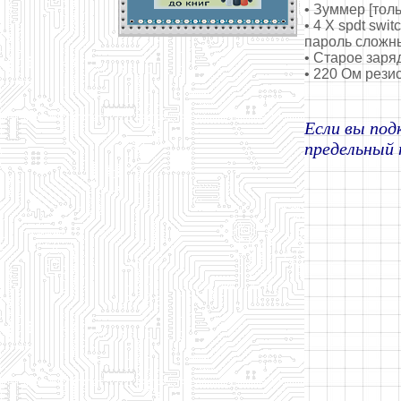
• Зуммер [тол
• 4 X spdt sw
пароль сложн
• Старое заря
• 220 Ом рези
Если вы под
предельный 