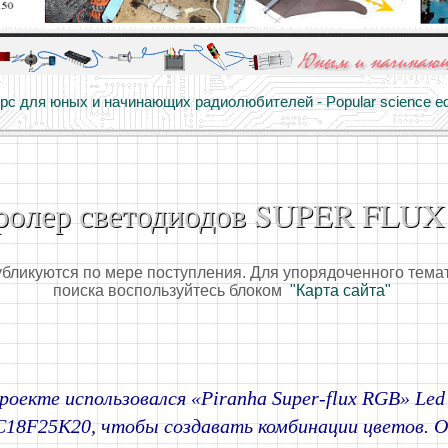
алы и опыт профессионалов - Basics of electricity, educational 
 для юных и начинающих радиолюбителей - Popular science educa
ролер светодиодов SUPER FLU
убликуются по мере поступления. Для упорядоченного тема
поиска воспользуйтесь блоком
"Карта сайта"
роекте использовался «Piranha Super-flux RGB» Le
C18F25K20, чтобы создавать комбинации цветов. О