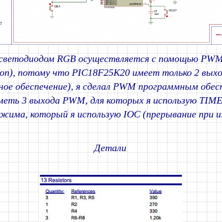
 светодиодом RGB осуществляется с помощью PWM 
ion), потому что PIC18F25K20 имеет только 2 вы
ное обеспечение), я сделал PWM программным обес
еть 3 выхода PWM, для которых я использую TIMER
ежима, который я использую IOC (прерывание при и
Детали