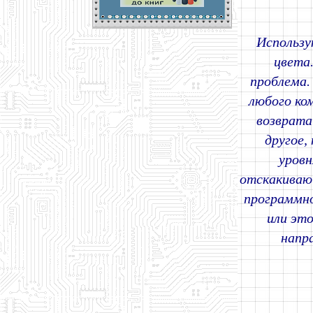
Использу
цвета.
проблема.
любого ко
возврата
другое,
уровн
отскакиваю
программно
или эт
напр