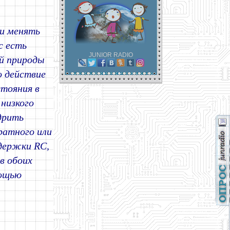
и менять
с есть
JUNIOR RADIO
ой природы
 действие
стояния в
 низкого
дрить
ратного или
держки RC,
в обоих
мощью