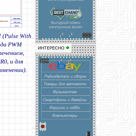
Выгодный обмен
электронных валют
(Pulse With
хода PWM
ИНТЕРЕСНО
печением,
0, и для
зменении).