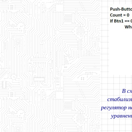
В с
стабилиз
регулятор 
уравнен