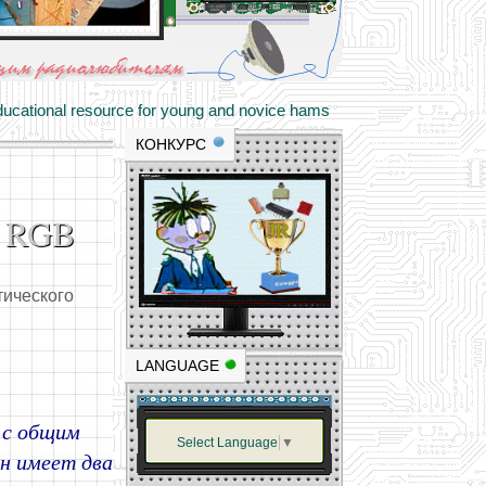
materials and professional experience
tional resource for young and novice hams
КОНКУРС
X RGB
тического
LANGUAGE
d с общим
Select Language
▼
н имеет два