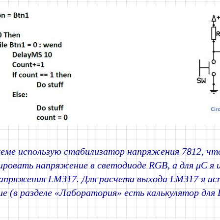
хеме использую стабилизатор напряжения 7812, ч
ировать напряжение в светодиоде RGB, а для μC я 
напряжения LM317. Для расчета выхода LM317 я ис
ие (в разделе «Лаборатория» есть калькулятор для