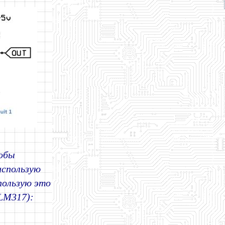
тобы
использую
пользую это
 LM317):