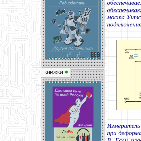
обеспечивае
обеспечива
моста Уитст
подключения
КНИЖКИ
Измеритель
при деформа
В. Если пл