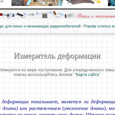
алы и опыт профессионалов - Basics of electricity, educational 
 для юных и начинающих радиолюбителей - Popular science educa
Измеритель деформации
убликуются по мере поступления. Для упорядоченного тема
поиска воспользуйтесь блоком
"Карта сайта"
 деформации показывает, является ли деформа
 длины) или растяжением (увеличение длины), ко
аспорка на кране, меняет свою форму. Штамм вос