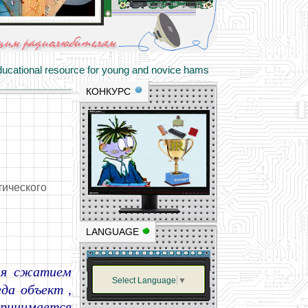
materials and professional experience
tional resource for young and novice hams
КОНКУРС
тического
LANGUAGE
ция сжатием
Select Language
▼
гда объект
,
принимается