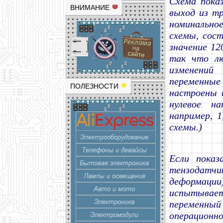
Схема пока
ВНИМАНИЕ
выход из тр
номинально
схемы, сос
значение 1
так что л
изменений
переменные 
ПОЛЕЗНОСТИ
настроены 
нулевое н
например, 1
схемы.)
Если показ
тензодатч
деформации
испытывае
переменны
операцион