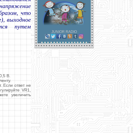
напряжение
бразом, что
), выходное
тся путем
JUNIOR RADIO
0,5 В.
ленту.
. Если ответ не
гулируйте VR1,
ете увеличить