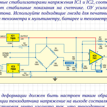
мые стабилизаторами напряжения IC1 и IC2, соот
ют стабильные показания на счетчике. ОУ усил
она. Используйте подходящие гнезда для печатны
 тензометра к мультиметру, батарее и тензометр
 деформации должен быть настроен таким обра
ции тензодатчика напряжение на выходе составлял
астиковая лента изогнута так, что тензодатчик