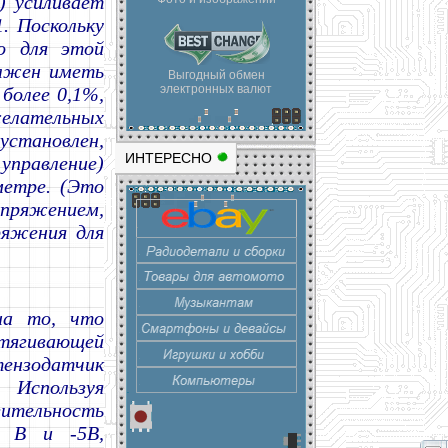
) усиливает
. Поскольку
го для этой
олжен иметь
Выгодный обмен
электронных валют
более 0,1%,
елательных
становлен,
ИНТЕРЕСНО
 управление)
метре. (Это
ряжением,
ряжения для
на то, что
ягивающей
ензодатчик
 Используя
ительность
5 В и -5В,