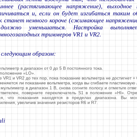
иннее (растягивающее напряжение), выходное 
личиваться и, если он будет изгибаться таким о
к станет немного короче (сжимающее напряжение
 должно уменьшаться. Настройка выполняе
 многозаходных триммеров VR1 и VR2.
 следующим образом:
ультиметр в диапазон от 0 до 5 В постоянного тока.
 положение «LO».
е VR1 и VR2 до тех пор, пока показание вольтметра не достигнет + 
меняется ли показание вольтметра, когда вы сгибаете пластиковую 
мультиметр в диапазон 1 В, снова согните полосу и отметьте ответ
ствителен, поверните переключатель S1 в положение «HI». Отре
ся, что показания находятся в пределах диапазона. Вы мож
иления, увеличив значения резисторов R6 и R7.
ali