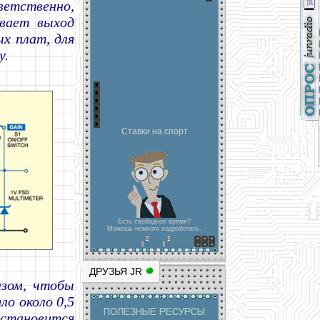
ветственно,
ивает выход
х плат, для
у.
Ставки на спорт
Есть свободное время?
Можешь немного подработать.
ДРУЗЬЯ JR
зом, чтобы
о около 0,5
 становится