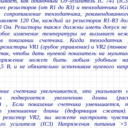
зывает, как одиночный ОУ-усилитель IC 741 (IC3
ех резисторов (от R1 до R3) и тензодатчика SG1
е сопротивление тензодатчика, рекомендованно
тавляет 120 Ом, каждый из резисторов R1-R3 д
20 Ом. Резисторы также должны иметь допуск не 
юбое изменение температуры не вызывает неж
 в показании счетчика. Когда тензодатчик у
резисторы VR1 (грубое управление) и VR2 (тонкое
так, чтобы дать нулевой показатель на мульти
апряжение может быть любым удобным нап
,5 В, и не обязательно источником нулевого нап
ание счетчика увеличивается, это указывает 
ик подвергается увеличению длины (раст
) , Если показание счетчика уменьшается, т
т уменьшение длины (деформация сжатия).
й резистор VR2, вы можете настроить чувств
ного усилителя (IC3) Напряжения питания +