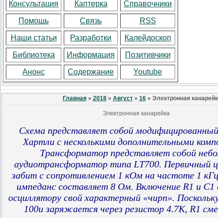
Консультация
Каптерка
Справочники
Помощь
Связь
RSS
Наши статьи
Разработки
Калейдоскоп
Библиотека
Информация
Позитивчики
Анонс
Содержание
Youtube
Главная
»
2018
»
Август
»
16
» Электронная канарейк
Электронная канарейка
Схема представляет собой модифицированный
Хартли с несколькими дополнительными ком
Трансформатор представляет собой неб
аудиотрансформатор типа LT700.
Первичный 
забит с сопротивлением 1 кОм на частоте 1 кГц
импеданс составляет 8 Ом.
Включение R1 и C1
осциллятору свой характерный «чирп».
Поскольк
100u заряжается через резистор 4.7K, R1 см