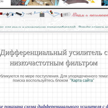
алы и опыт профессионалов - Basics of electricity, educational 
 для юных и начинающих радиолюбителей - Popular science educa
Дифференциальный усилитель с
низкочастотным фильтром
убликуются по мере поступления. Для упорядоченного тема
поиска воспользуйтесь блоком
"Карта сайта"
ке показана схема дифференциального усилителя с