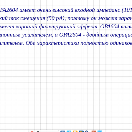
PA2604 имеет очень высокий входной импеданс (1012
зкий ток смещения (50 pA), поэтому он может гара
имеет хороший фильтрующий эффект. OPA604 явля
ционным усилителем, а OPA2604 - двойным операц
илителем. Обе характеристики полностью одинако