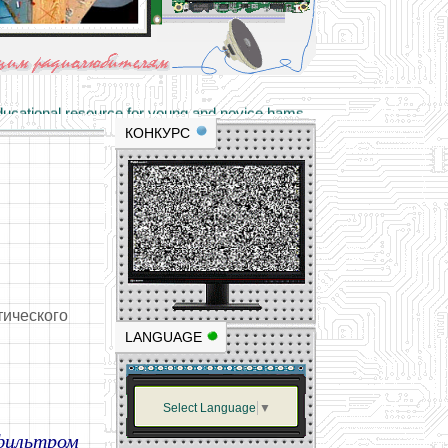
materials and professional experience
tional resource for young and novice hams
КОНКУРС
тического
LANGUAGE
Select Language
▼
 фильтром