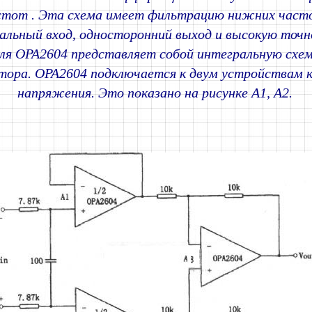
стот . Эта схема имеет фильтрацию нижних часто
льный вход, односторонний выход и высокую точн
ля OPA2604 представляет собой интегральную схе
тора. OPA2604 подключается к двум устройствам 
напряжения. Это показано на рисунке A1, A2.