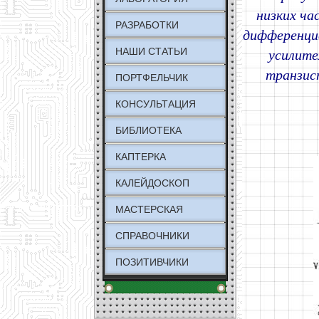
низких ча
РАЗРАБОТКИ
дифференциа
НАШИ СТАТЬИ
усилите
транзис
ПОРТФЕЛЬЧИК
КОНСУЛЬТАЦИЯ
БИБЛИОТЕКА
КАПТЕРКА
КАЛЕЙДОСКОП
МАСТЕРСКАЯ
СПРАВОЧНИКИ
ПОЗИТИВЧИКИ