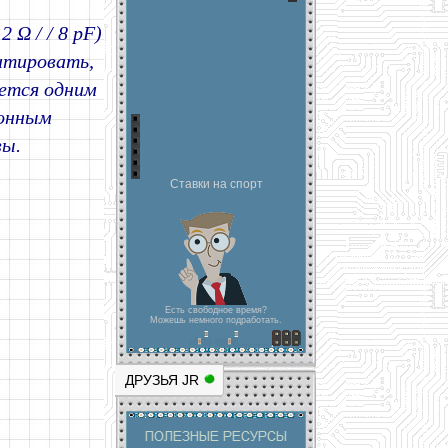
 Ω / / 8 pF)
нтировать,
ется одним
ионным
вы.
Ставки на спорт
Есть свободное время?
Можешь немного подработать.
ДРУЗЬЯ JR