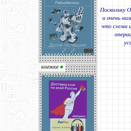
Поскольку O
и очень ни
что схема 
опера
ус
КНИЖКИ