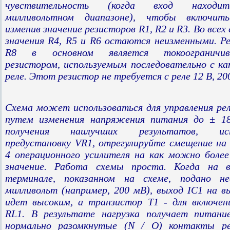
чувствительность (когда вход находи
милливольтном диапазоне), чтобы включить
изменив значение резисторов R1, R2 и R3. Во всех 
значения R4, R5 и R6 остаются неизменными. Р
R8 в основном является токоограничи
резистором, используемым последовательно с к
реле. Этот резистор не требуется с реле 12 В, 20
Схема может использоваться для управления рел
путем изменения напряжения питания до ± 18
получения наилучших результатов, исп
предустановку VR1, отрегулируйте смещение на
4 операционного усилителя на как можно более
значение. Работа схемы проста. Когда на в
терминале, показанном на схеме, подано нес
милливольт (например, 200 мВ), выход IC1 на в
идет высоким, а транзистор T1 - для включен
RL1. В результате нагрузка получает питани
нормально разомкнутые (N / O) контакты ре