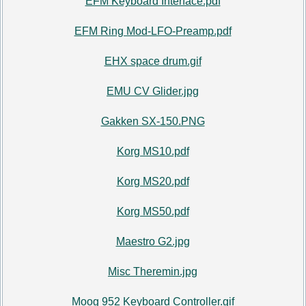
EFM Keyboard Interface.pdf
EFM Ring Mod-LFO-Preamp.pdf
EHX space drum.gif
EMU CV Glider.jpg
Gakken SX-150.PNG
Korg MS10.pdf
Korg MS20.pdf
Korg MS50.pdf
Maestro G2.jpg
Misc Theremin.jpg
Moog 952 Keyboard Controller.gif