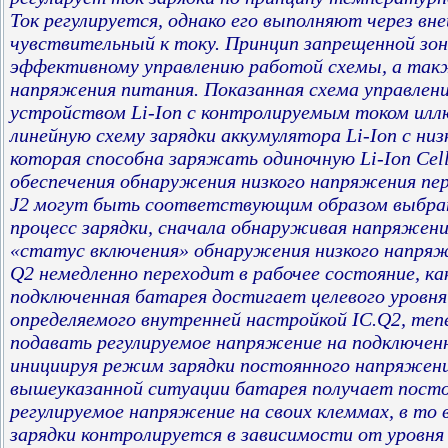
Ток регулируется, однако его выполняют через вн
чувствительный к току. Принцип запрещенной зо
эффективному управлению работой схемы, а так
напряжения питания. Показанная схема управлен
устройством Li-Ion с контролируемым током ил
линейную схему зарядки аккумулятора Li-Ion с ни
которая способна заряжать одиночную Li-Ion Cell 
обеспечения обнаружения низкого напряжения пе
J2 могут быть соответствующим образом выбран
процесс зарядки, сначала обнаруживая напряжени
«статус включения» обнаружения низкого напряж
Q2 немедленно переходит в рабочее состояние, ка
подключенная батарея достигает целевого уровня
определяемого внутренней настройкой IC.Q2, теп
подавать регулируемое напряжение на подключен
инициируя режим зарядки постоянного напряжени
вышеуказанной ситуации батарея получает пост
регулируемое напряжение на своих клеммах, в то 
зарядки контролируется в зависимости от уровня