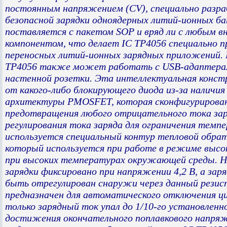
постоянным напряжением (CV), специально разр
безопасной зарядки одноядерных литий-ионных ба
поставляется с пакетом SOP и вряд ли с любым 
компонентом, что делает IC TP4056 специально 
переносных литий-ионных зарядных приложений. 
TP4056 также может работать с USB-адаптера
настенной розетки. Эта интеллектуальная констр
от какого-либо блокирующего диода из-за наличия
архитектуры PMOSFET, которая сконфигурирован
предотвращения любого отрицательного тока заря
регулирования тока заряда для ограничения темп
используется специальный контур тепловой обрат
который используется при работе в режиме высо
при высоких температурах окружающей среды. 
зарядки фиксировано при напряжении 4,2 В, а за
быть отрегулирован снаружи через данный резис
предназначен для автоматического отключения ци
только зарядный ток упал до 1/10-го установленно
достижения окончательного поплавкового напря