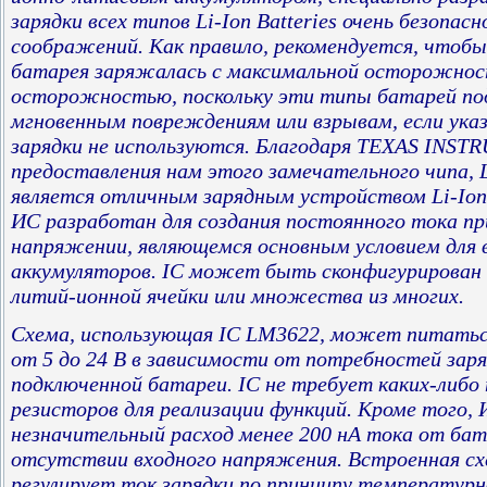
зарядки всех типов Li-Ion Batteries очень безопасн
соображений. Как правило, рекомендуется, чтоб
батарея заряжалась с максимальной осторожно
осторожностью, поскольку эти типы батарей п
мгновенным повреждениям или взрывам, если ука
зарядки не используются. Благодаря TEXAS INST
предоставления нам этого замечательного чипа,
является отличным зарядным устройством Li-Ion
ИС разработан для создания постоянного тока п
напряжении, являющемся основным условием для в
аккумуляторов. IC может быть сконфигурирован 
литий-ионной ячейки или множества из многих.
Схема, использующая IC LM3622, может питать
от 5 до 24 В в зависимости от потребностей заря
подключенной батареи. IC не требует каких-либо
резисторов для реализации функций. Кроме того,
незначительный расход менее 200 нА тока от бат
отсутствии входного напряжения. Встроенная сх
регулирует ток зарядки по принципу температурн