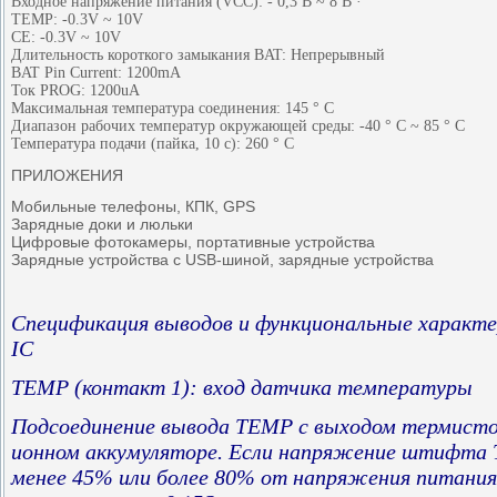
Входное напряжение питания (VCC): - 0,3 В ~ 8 В ·
TEMP: -0.3V ~ 10V
CE: -0.3V ~ 10V
Длительность короткого замыкания BAT: Непрерывный
BAT Pin Current: 1200mA
Ток PROG: 1200uA
Максимальная температура соединения: 145 ° C
Диапазон рабочих температур окружающей среды: -40 ° C ~ 85 ° C
Температура подачи (пайка, 10 с): 260 ° C
ПРИЛОЖЕНИЯ
Мобильные телефоны, КПК, GPS
Зарядные доки и люльки
Цифровые фотокамеры, портативные устройства
Зарядные устройства с USB-шиной, зарядные устройства
Спецификация выводов и функциональные характ
IC
TEMP (контакт 1): вход датчика температуры
Подсоединение вывода TEMP с выходом термисто
ионном аккумуляторе. Если напряжение штифта
менее 45% или более 80% от напряжения питания