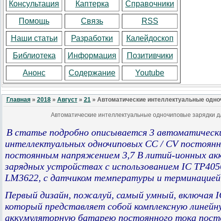
Консультация
Каптерка
Справочники
Помощь
Связь
RSS
Наши статьи
Разработки
Калейдоскоп
Библиотека
Информация
Позитивчики
Анонс
Содержание
Youtube
Главная
»
2018
»
Август
»
21
» Автоматические интеллектуальные одноч
Автоматические интеллектуальные одночиповые зарядки дл
В статье подробно описывается 3 автоматическ
интеллектуальных одночиповых CC / CV постоянн
постоянным напряжением 3,7 В литий-ионных ак
зарядных устройствах с использованием IC TP4056
LM3622
, с датчиком температуры и терминацией
Первый дизайн, пожалуй, самый умный, включая I
который представляет собой комплексную линейн
аккумуляторную батарею постоянного тока пост