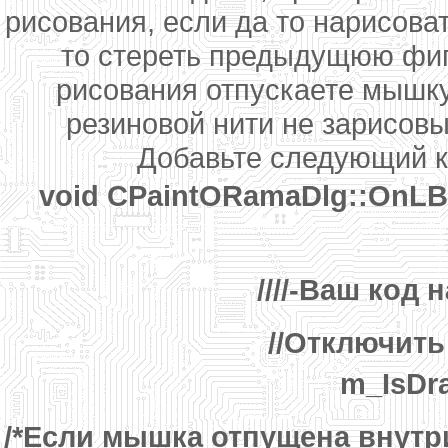
рисования, если да то нарисоват
то стереть предыдущюю фигур
рисования отпускаете мышку
резиновой нити не зарисовы
Добавьте следующий 
void CPaintORamaDlg::OnLBu
////-Ваш код 
//Отключит
m_IsDr
/*Если мышка отпущена внутр