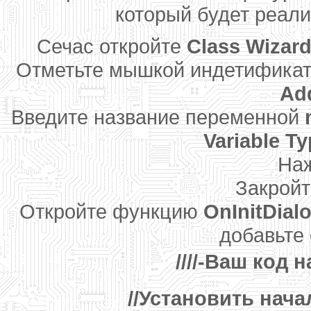
который будет реали
Сечас откройте
Class Wizar
Отметьте мышкой индетифика
Add
Введите название переменной
Variable T
На
Закройт
Откройте функцию
OnInitDial
добавьте
////-Ваш код н
//Установить нач