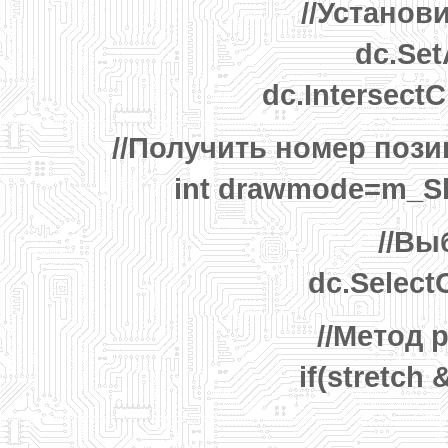
//Установ
dc.Set
dc.Intersect
//Получить номер пози
int drawmode=m_S
//Вы
dc.Select
//Метод 
if(stretch