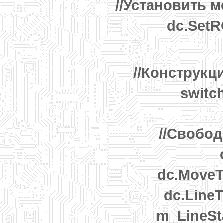
//Установить 
dc.Set
//Конструк
switc
//Свобо
dc.MoveT
dc.Line
m_LineSt