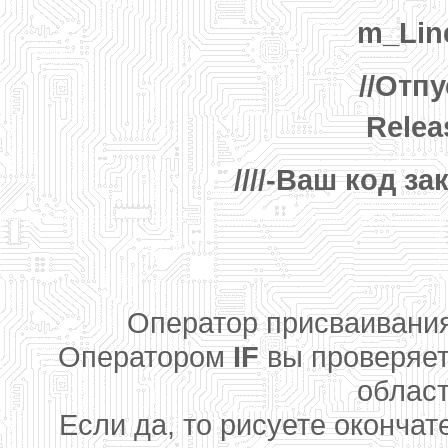
m_Line
//Отп
Relea
////-Ваш код за
Оператор присваивания
Оператором
IF
вы проверяет
област
Если да, то рисуете оконча