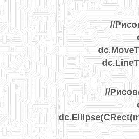
//Рис
dc.MoveT
dc.Line
//Рисо
dc.Ellipse(CRect(