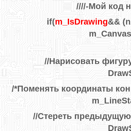
////-Мой код 
if(
m_IsDrawing
&& (
m_Canvas.
//Нарисовать фигур
DrawS
/*Поменять координаты кон
m_LineSt
//Стереть предыдущую
DrawS