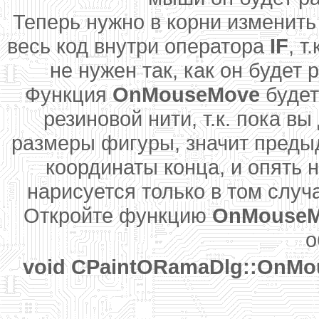
Теперь нужно в корни изменит
весь код внутри оператора
IF
, т
не нужен так, как он будет
Функция
OnMouseMove
будет
резиновой нити, т.к. пока в
размеры фигуры, значит преды
координаты конца, и опять 
нарисуется только в том случ
Откройте функцию
OnMouse
о
void CPaintORamaDlg::OnMou