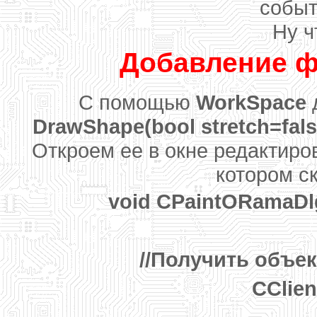
собы
Ну ч
Добавление ф
C помощью
WorkSpace
DrawShape(bool stretch=fals
Откроем ее в окне редактиро
котором с
void CPaintORamaDlg
//Получить объек
CClien