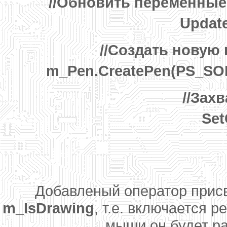
//Обновить переменные
Updat
//Создать новую 
m_Pen.CreatePen(PS_SOL
//Зах
Set
Добавленый оператор прис
m_IsDrawing
, т.е. включается 
мыши он будет р