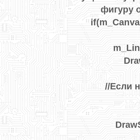
фигуру 
if(m_Canvas
m_Lin
Dra
//Если н
DrawS