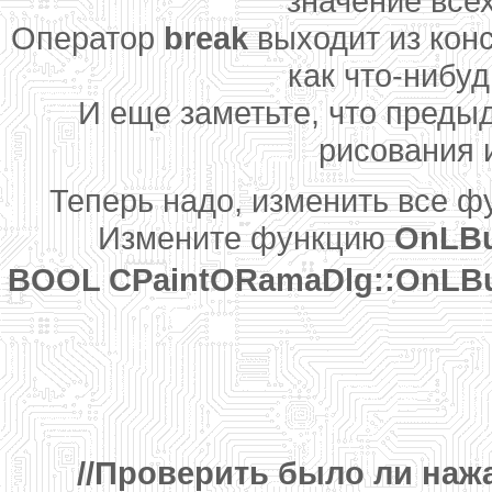
значение всех
Оператор
break
выходит из кон
как что-нибуд
И еще заметьте, что преды
рисования 
Теперь надо, изменить все 
Измените функцию
OnLB
BOOL CPaintORamaDlg::OnLBut
//Проверить было ли наж