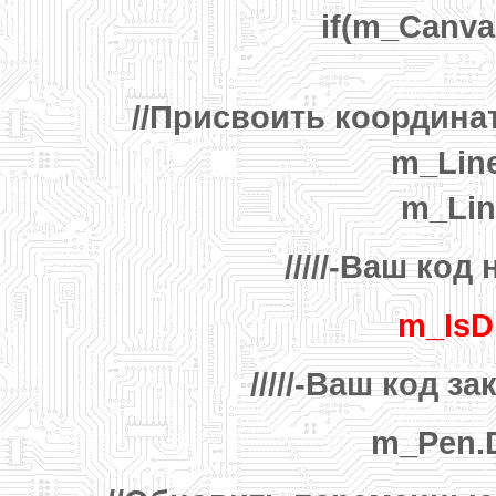
if(m_Canvas
//Присвоить координ
m_Line
m_Lin
/////-Ваш код
m_IsD
/////-Ваш код за
m_Pen.D