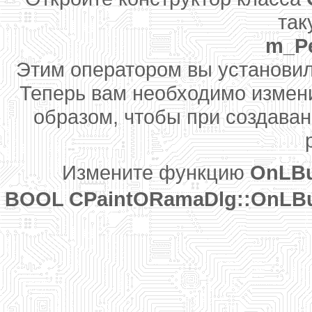
так
m_Pe
Этим оператором вы установил
Теперь вам необходимо изме
образом, чтобы при создаван
Измените функцию
OnLB
BOOL CPaintORamaDlg::OnLBut