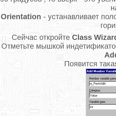
н
Orientation
- устанавливает по
гори
Сейчас откройте
Class Wizar
Отметьте мышкой индетификат
Add
Появится така