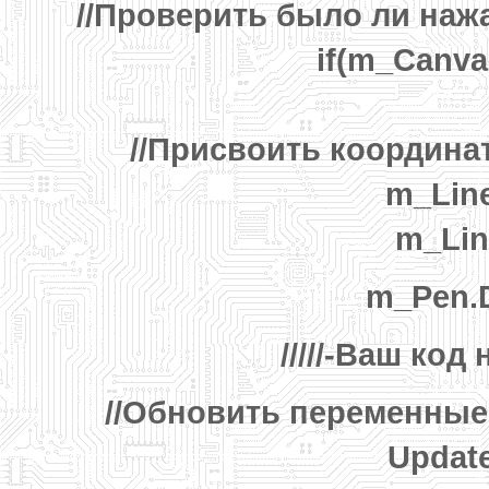
//Проверить было ли наж
if(m_Canvas
//Присвоить координ
m_Line
m_Lin
m_Pen.D
/////-Ваш код
//Обновить переменные
Updat