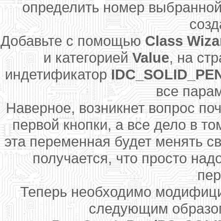
определить номер выбранной 
созд
Добавьте с помощью
Class Wiza
и категорией
Value
, на ст
индетификатор
IDC_SOLID_PE
все пара
Наверное, возникнет вопрос по
первой кнопки, а все дело в то
эта переменная будет менять св
получается, что просто над
пер
Теперь необходимо модифиц
следующим образом