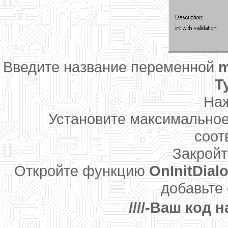
Введите название переменной
m
T
На
Установите максимальное
соот
Закройт
Откройте функцию
OnInitDial
добавьте
////-Ваш код н