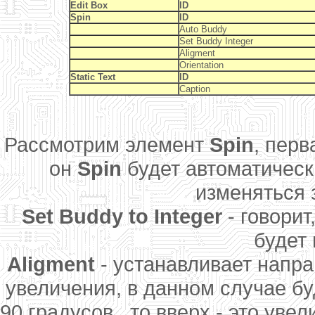
Edit Box
ID
Spin
ID
Auto Buddy
Set Buddy Integer
Aligment
Orientation
Static Text
ID
Caption
Рассмотрим элемент
Spin
, пер
он
Spin
будет автоматически
изменяться 
Set Buddy to Integer
- говорит
будет 
Aligment
- устанавливает напра
увеличения, в данном случае буд
90 градусов , то вверх - это уве