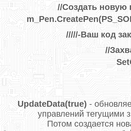
//Создать новую 
m_Pen.CreatePen(PS_SO
/////-Ваш код за
//Зах
Set
UpdateData(true)
- обновля
управлений теrущими з
Потом создается нов