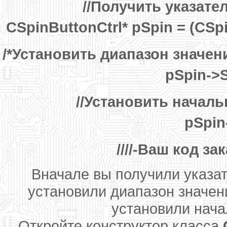
//Получить указате
CSpinButtonCtrl* pSpin = (CSp
/*Установить диапазон значен
pSpin->S
//Установить началь
pSpin
////-Ваш код за
Вначале вы получили указат
установили диапазон значен
установили начал
Откройте конструктор класса