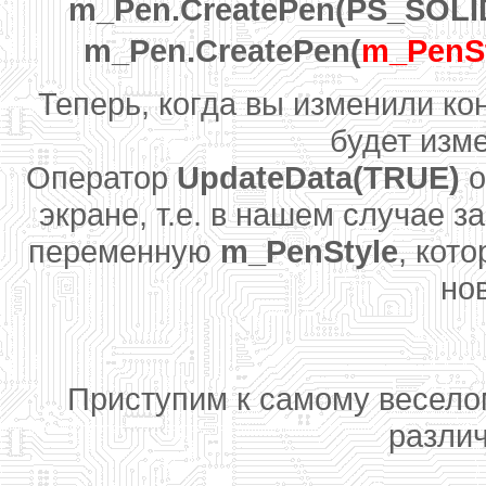
m_Pen.CreatePen(PS_SOLID
m_Pen.CreatePen(
m_PenSt
Теперь, когда вы изменили ко
будет изме
Оператор
UpdateData(TRUE)
о
экране, т.е. в нашем случае 
переменную
m_PenStyle
, кот
нов
Приступим к самому весело
разли