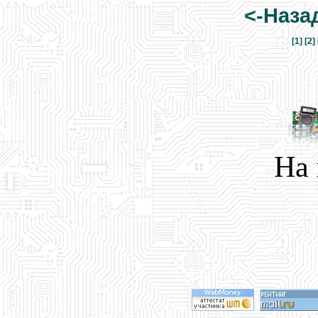
<-Наза
[1]
[2]
На