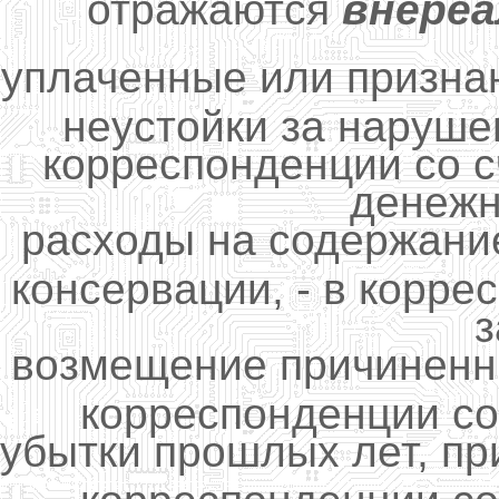
отражаются
внереа
уплаченные или призна
неустойки за наруше
корреспонденции со с
денежн
расходы на содержани
консервации, - в корре
з
возмещение причиненны
корреспонденции со
убытки прошлых лет, при
корреспонденции со