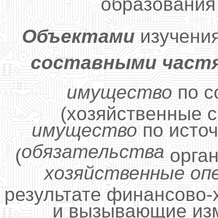
образования
Объектами
изучения
составными част
имущество
по 
(хозяйственные с
имущество
по исто
обязательства
(
органи
хозяйственные оп
результате финансово-
и вызывающие изм