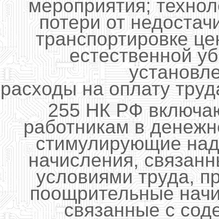
мероприятия; технол
потери от недостач
транспортировке це
естественной у
установл
расходы на оплату труда
255 НК РФ включа
работникам в денежн
стимулирующие над
начисления, связан
условиями труда, 
поощрительные начи
связанные с сод