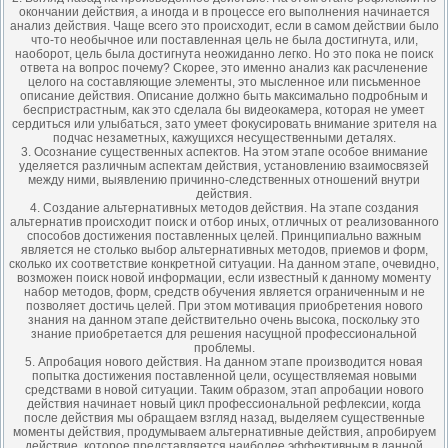
окончании действия, а иногда и в процессе его выполнения начинается
анализ действия. Чаще всего это происходит, если в самом действии было
что-то необычное или поставленная цель не была достигнута, или,
наоборот, цель была достигнута неожиданно легко. Но это пока не поиск
ответа на вопрос почему? Скорее, это именно анализ как расчленение
целого на составляющие элементы, это мысленное или письменное
описание действия. Описание должно быть максимально подробным и
беспристрастным, как это сделала бы видеокамера, которая не умеет
сердиться или улыбаться, зато умеет фокусировать внимание зрителя на
подчас незаметных, кажущихся несущественными деталях.
3. Осознание существенных аспектов. На этом этапе особое внимание
уделяется различным аспектам действия, установлению взаимосвязей
между ними, выявлению причинно-следственных отношений внутри
действия.
4. Создание альтернативных методов действия. На этапе создания
альтернатив происходит поиск и отбор иных, отличных от реализованного
способов достижения поставленных целей. Принципиально важным
является не столько выбор альтернативных методов, приемов и форм,
сколько их соответствие конкретной ситуации. На данном этапе, очевидно,
возможен поиск новой информации, если известный к данному моменту
набор методов, форм, средств обучения является ограниченным и не
позволяет достичь целей. При этом мотивация приобретения нового
знания на данном этапе действительно очень высока, поскольку это
знание приобретается для решения насущной профессиональной
проблемы.
5. Апробация нового действия. На данном этапе производится новая
попытка достижения поставленной цели, осуществляемая новыми
средствами в новой ситуации. Таким образом, этап апробации нового
действия начинает новый цикл профессиональной рефлексии, когда
после действия мы обращаем взгляд назад, выделяем существенные
моменты действия, продумываем альтернативные действия, апробируем
действие, которое представляется наиболее эффективным в данной