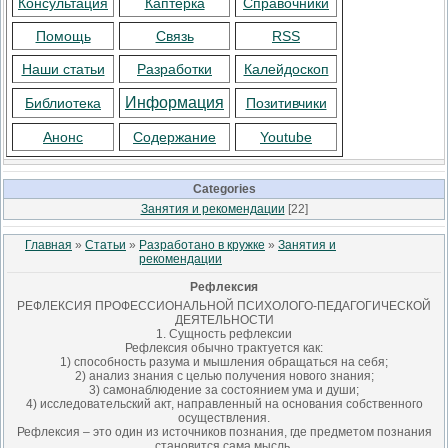
Консультация
Каптерка
Справочники
Помощь
Связь
RSS
Наши статьи
Разработки
Калейдоскоп
Информация
Библиотека
Позитивчики
Анонс
Содержание
Youtube
Categories
Занятия и рекомендации
[22]
Главная
»
Статьи
»
Разработано в кружке
»
Занятия и
рекомендации
Рефлексия
РЕФЛЕКСИЯ ПРОФЕССИОНАЛЬНОЙ ПСИХОЛОГО-ПЕДАГОГИЧЕСКОЙ
ДЕЯТЕЛЬНОСТИ
1. Сущность рефлексии
Рефлексия обычно трактуется как:
1) способность разума и мышления обращаться на себя;
2) анализ знания с целью получения нового знания;
3) самонаблюдение за состоянием ума и души;
4) исследовательский акт, направленный на основания собственного
осуществления.
Рефлексия – это один из источников познания, где предметом познания
становится сама мысль.