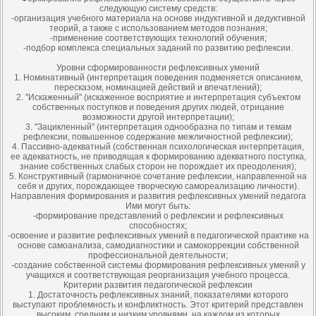
следующую систему средств:
-организация учебного материала на основе индуктивной и дедуктивной
теорий, а также с использованием методов познания;
-применение соответствующих технологий обучения;
-подбор комплекса специальных заданий по развитию рефлексии.
Уровни сформированности рефлексивных умений
1. Номинативный (интерпретация поведения подменяется описанием,
пересказом, номинацией действий и впечатлений);
2. "Искаженный" (искаженное восприятие и интерпретация субъектом
собственных поступков и поведения других людей, отрицание
возможности другой интерпретации);
3. "Зацикленный" (интерпретация однообразна по типам и темам
рефлексии, повышенное содержание межличностной рефлексии);
4. Пассивно-адекватный (собственная психологическая интерпретация,
ее адекватность, не приводящая к формированию адекватного поступка,
знание собственных слабых сторон не порождает их преодоления);
5. Конструктивный (гармоничное сочетание рефлексии, направленной на
себя и других, порождающее творческую самореализацию личности).
Направления формирования и развития рефлексивных умений педагога
Ими могут быть:
-формирование представлений о рефлексии и рефлексивных
способностях;
-освоение и развитие рефлексивных умений в педагогической практике на
основе самоанализа, самодиагностики и самокоррекции собственной
профессиональной деятельности;
-создание собственной системы формирования рефлексивных умений у
учащихся и соответствующая реорганизация учебного процесса.
Критерии развития педагогической рефлексии
1. Достаточность рефлексивных знаний, показателями которого
выступают проблемность и конфликтность. Этот критерий представлен
высоким, средним и низким уровнями, на каждом из которых