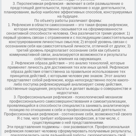
3. Перспективная рефлексия - включает в себя размышление о
предстоящей деятельности, представление о ходе деятельности,
планирование, выбор наиболее эффективных способов, конструируемых
на будущее.
По объекту работы различают формы:
1. Рефлексия в области самосознания – это такая форма рефлексии,
которая непосредственно сказывается на сформированности
сензитивной способности человека. Она различается тремя уровня: 1)
первый уровень связан с отражением и с последующим самостоятельным
конструированием личностных смыслов; 2) второй уровень связан с
осознанием себя как самостоятельной личности, отличной от других; 3)
третий уровень предполагает осознание себя как субъекта
коммуникативной связи, анализируются возможности и результаты
собственного влияния на окружающих.
2. Рефлексия образа действия – это анализ технологий, которые
применяет личность для достижения тех или иных целей. Рефлексия
образа действия ответственна за правильное использование тех
принципов действий, с которыми человек уже знаком. Этот анализ
представляет собой рефлексию, когда непосредственно после какого-
либо поступка рефлексирующий анализирует схему действия,
собственные ощущения, результаты и делает выводы о совершенстве и
недостатках.
3. Профессиональная рефлексия - психологический механизм
профессионального самосовершенствования и самоактуализации,
проявляющийся в способности специалиста занимать аналитическую
позицию по отношению к себе и профессиональной деятельности.
Профессиональная рефлексия - соотнесение себя, возможностей своего
Я с тем, чего требует избранная профессия, в том числе, с
существующими о ней представлениями.
Эти представления подвижны – они развиваются. Профессиональная
рефлексия помогает человеку сформулировать получаемые результаты,
предопределить цели дальнейшей работы, скорректировать свой