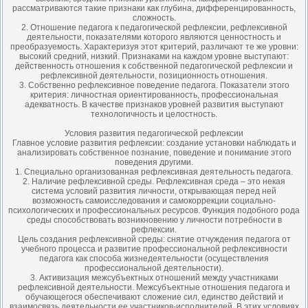
рассматриваются такие признаки как глубина, дифференцированность,
сложность.
2. Отношение педагога к педагогической рефлексии, рефлексивной
деятельности, показателями которого являются ценностность и
преобразуемость. Характеризуя этот критерий, различают те же уровни:
высокий средний, низкий. Признаками на каждом уровне выступают:
действенность отношения к собственной педагогической рефлексии и
рефлексивной деятельности, позиционность отношения.
3. Собственно рефлексивное поведение педагога. Показатели этого
критерия: личностная ориентированность, профессиональная
адекватность. В качестве признаков уровней развития выступают
технологичность и целостность.
Условия развития педагогической рефлексии
Главное условие развития рефлексии: создание установки наблюдать и
анализировать собственное познание, поведение и понимание этого
поведения другими.
1. Специально организованная рефлексивная деятельность педагога.
2. Наличие рефлексивной среды. Рефлексивная среда – это некая
система условий развития личности, открывающая перед ней
возможность самоисследования и самокоррекции социально-
психологических и профессиональных ресурсов. Функция подобного рода
среды способствовать возникновению у личности потребности в
рефлексии.
Цель создания рефлексивной среды: снятие отчуждения педагога от
учебного процесса и развитие профессиональной рефлексивности
педагога как способа жизнедеятельности (осуществления
профессиональной деятельности).
3. Активизация межсубъектных отношений между участниками
рефлексивной деятельности. Межсубъектные отношения педагога и
обучающегося обеспечивают сложение сил, единство действий и
взаимосвязь деятельности ее участников-исполнителей. В этих условиях