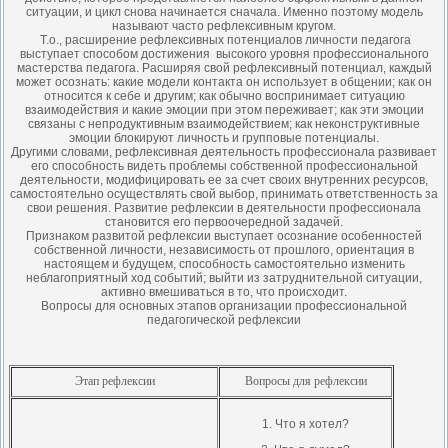
ситуации, и цикл снова начинается сначала. Именно поэтому модель
называют часто рефлексивным кругом.
Т.о., расширение рефлексивных потенциалов личности педагога
выступает способом достижения высокого уровня профессионального
мастерства педагога. Расширяя свой рефлексивный потенциал, каждый
может осознать: какие модели контакта он использует в общении; как он
относится к себе и другим; как обычно воспринимает ситуацию
взаимодействия и какие эмоции при этом переживает; как эти эмоции
связаны с непродуктивным взаимодействием; как неконструктивные
эмоции блокируют личность и групповые потенциалы.
Другими словами, рефлексивная деятельность профессионала развивает
его способность видеть проблемы собственной профессиональной
деятельности, модифицировать ее за счет своих внутренних ресурсов,
самостоятельно осуществлять свой выбор, принимать ответственность за
свои решения. Развитие рефлексии в деятельности профессионала
становится его первоочередной задачей.
Признаком развитой рефлексии выступает осознание особенностей
собственной личности, независимость от прошлого, ориентация в
настоящем и будущем, способность самостоятельно изменить
неблагоприятный ход событий; выйти из затруднительной ситуации,
активно вмешиваться в то, что происходит.
Вопросы для основных этапов организации профессиональной
педагогической рефлексии
Этап рефлексии
Вопросы для рефлексии
1. Что я хотел?