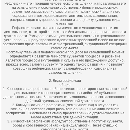
Рефлексия – это «принцип человеческого мышления, направляющий его
на осмысление и осознание собственных форм и предпосылок;
предметное рассмотрение самого знания, критический анализ его
содержания и методов познания; деятельность самопознания,
раскрывающая внутреннее строение и специфику духовного мира
человека».
Рефлексия является важным моментом в механизмах развития
деятельности, от которой зависят все без исключения организованности
деятельности. Роль рефлексии в деятельности состоит в целеполагании,
установлении и регулировании адекватных требований к себе на основе
соотнесения предъявляемых извне требований, ситуационной специфики
самого субъекта.
Поскольку главным в педагогическом процессе на сегодняшний момент
определяется развитие личности субъектов процесса, а развитие
является процессом внутренним и судить о его прохождении доступно,
прежде всего, самому субъекту, то оценку такого развития и позволяет
совершить рефлексия, как акт самонаблюдения, самоанализа,
саморазмышления.
2. Виды рефлексии
общие
1. Кооперативная рефлексия обеспечивает проектирование коллективной
деятельности и кооперацию совместных действий субъектов
деятельности с целью обеспечения взаимопонимания и согласованности
действий в условиях совместной деятельности.
2. Коммуникативная рефлексия (межличностная) выступает как
важнейшая составляющая развитого общения и межличностного
восприятия. Обеспечивает смену представлений о другом субъекте на
более адекватные для данной ситуации.
3. Личностная рефлексия исследует собственные поступки субъекта,
образы собственного Я как индивидуальности. Несет функцию
самоопределения личности.