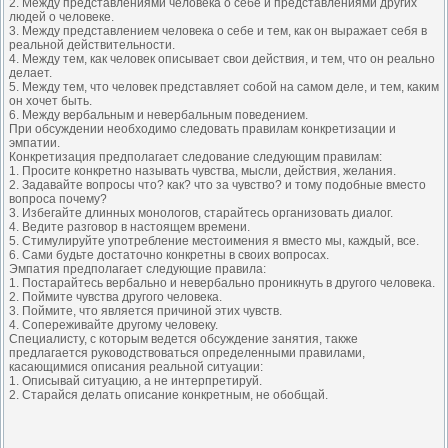
2. Между представлениями человека о себе и представлениями других
людей о человеке.
3. Между представлением человека о себе и тем, как он выражает себя в
реальной действительности.
4. Между тем, как человек описывает свои действия, и тем, что он реально
делает.
5. Между тем, что человек представляет собой на самом деле, и тем, каким
он хочет быть.
6. Между вербальным и невербальным поведением.
При обсуждении необходимо следовать правилам конкретизации и
эмпатии.
Конкретизация предполагает следование следующим правилам:
1. Просите конкретно называть чувства, мысли, действия, желания.
2. Задавайте вопросы что? как? что за чувство? и тому подобные вместо
вопроса почему?
3. Избегайте длинных монологов, старайтесь организовать диалог.
4. Ведите разговор в настоящем времени.
5. Стимулируйте употребление местоимения я вместо мы, каждый, все.
6. Сами будьте достаточно конкретны в своих вопросах.
Эмпатия предполагает следующие правила:
1. Постарайтесь вербально и невербально проникнуть в другого человека.
2. Поймите чувства другого человека.
3. Поймите, что является причиной этих чувств.
4. Сопереживайте другому человеку.
Специалисту, с которым ведется обсуждение занятия, также
предлагается руководствоваться определенными правилами,
касающимися описания реальной ситуации:
1. Описывай ситуацию, а не интерпретируй.
2. Старайся делать описание конкретным, не обобщай.