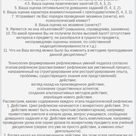
4.5. Ваша оценка практических занятий (5, 4, 3, 2).
5. Ваша оценка оптимальности домашних заданий (5, 4, 3, 2).
6. Ваша оценка характера взаимоотношений с преподавателем (5, 4, 3, 2).
7. Устраивает ли Вас порядок проведения экзамена (зачета), его
психологический климат?
8. Ваша оценка на экзамене (зачете)?
9. Является ли она объективной? (завышена, справедлива, занижена).
10. По какой причине Вы не получили более высокий балл? (отсутствие
интереса к предмету; не разобрался в сущности предмета;
несправедливо оценены знания; по собственной
недисциплинированности и т.д.)
11. Что на Ваш взгляд можно было бы изменить в методике преподавания
данной дисциплины?
Технология формирования рефлексивных умений педагога согласно
этапам рефлексии (рассматривает рефлексию как умственный процесс,
направленный на структурирование или реструктурирование опыта,
проблемы, существующего знания или представлений)
действие;
взгляд назад на произведенное действие;
осознание существенных аспектов;
создание альтернативных методов действия;
апробация нового действия.
Рассмотрим, каково содержание каждого этапа педагогической рефлексии.
1. Действие. Цикл рефлексии начинается с конкретного действия. Это
действие может быть очень простым (элементарным), например:
приветствие учителя в начале урока, вопрос учащемуся, сообщение
домашнего задания и пр. Действие может быть комплексным, например:
проведение урока или серии уроков по конкретному предмету или учебной
дисциплине (скорее это уже не просто действие, а именно опыт
деятельности).
2. Взгляд назад на произведенное действие. На этом этапе рефлексии по