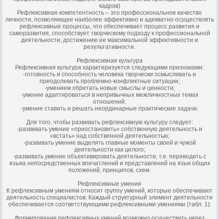
кадров)
Рефлексивная компетентность – это профессиональное качество
личности, позволяющее наиболее эффективно и адекватно осуществлять
рефлексивные процессы, что обеспечивает процесс развития и
саморазвития, способствует творческому подходу к профессиональной
деятельности, достижению ее максимальной эффективности и
результативности.
Рефлексивная культура
Рефлексивная культура характеризуется следующими признаками:
-готовность и способность человека творчески осмысливать и
преодолевать проблемно-конфликтные ситуации;
-умением обретать новые смыслы и ценности;
-умение адаптироваться в непривычных межличностных темах
отношений;
-умение ставить и решать неординарные практические задачи.
Для того, чтобы развивать рефлексивную культуру следует:
-развивать умение «приостановить» собственную деятельность и
«встать» над собственной деятельностью;
-развивать умение выделять главные моменты своей и чужой
деятельности как целого;
-развивать умение объективировать деятельности, т.е. переводить с
языка непосредственных впечатлений и представлений на язык общих
положений, принципов, схем.
Рефлексивные умения
К рефлексивным умениям относит группу умений, которые обеспечивают
деятельность специалистов. Каждый структурный элемент деятельности
обеспечивается соответствующими рефлексивными умениями (табл. 1):
Формирование рефлексивных умений возможно осуществить через