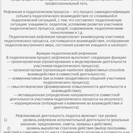
профессиональный путь.
Рефлексия в педагогическом процессе – это процесс самоидентификации
субъекта педагогического взаимодействия со сложившейся
педагогической ситуацией, с тем, что составляет педагогическую
ситуацию: учащимися, педагогом, условиями развития участников
педагогического процесса, средой, содержанием, педагогическими
технологиями и т.д.
Педагогическая рефлексия предполагает взаимооценку участников
педагогического процесса, состоявшегося взаимодействия, отображение
педагогом внутреннего мира, состояния развития учащихся и наоборот.
Функции педагогической рефлексии
В педагогическом процесс рефлексия выполняет следующие функции:
— проектировочная (проектирование и моделирование деятельности
участников педагогического процесса);
— организаторская (организация наиболее эффективных способов
взаимодействия в совместной деятельности);
— коммуникативная (как условие продуктивного общения участников
педагогического процесса);
— смыслотворческая (формирование осмысленности деятельности и
взаимодействия);
— мотивационная (определение направленности совместной
деятельности участников педагогического процесса на результат);
— коррекционная (побуждение к изменению во взаимодействии и
деятельности).
Рефлексивная деятельность педагога включает три уровня:
1) уровень рефлексии исполнительной деятельности (реальные
указания, предложения, советы, приказы к действию);
2) уровень выработки стратегии действия (выбор программы
действий в зависимости от учета сложившейся ситуации и готовность к ее