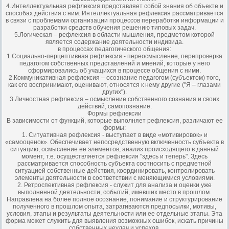
4.Интеллектуальная рефлексия представляет собой знания об объекте и
способах действия с ним. Интеллектуальная рефлексия рассматривается
в связи с проблемами организации процессов переработки информации и
разработки средств обучения решению типовых задач.
5.Логическая – рефлексия в области мышления, предметом которой
является содержание деятельности индивида.
в процессах педагогического общения:
1.Социально-перцептивная рефлексия - переосмысление, перепроверка
педагогом собственных представлений и мнений, которые у него
сформировались об учащихся в процессе общения с ними.
2.Коммуникативная рефлексия – осознание педагогом (субъектом) того,
как его воспринимают, оценивают, относятся к нему другие ("Я – глазами
других").
3.Личностная рефлексия – осмысление собственного сознания и своих
действий, самопознание.
Формы рефлексии
В зависимости от функций, которые выполняет рефлексия, различают ее
формы:
1. Ситуативная рефлексия - выступает в виде «мотивировок» и
«самооценок». Обеспечивает непосредственную включенность субъекта в
ситуацию, осмысление ее элементов, анализ происходящего в данный
момент, т.е. осуществляется рефлексия "здесь и теперь". Здесь
рассматривается способность субъекта соотносить с предметной
ситуацией собственные действия, координировать, контролировать
элементы деятельности в соответствии с меняющимися условиями.
2. Ретроспективная рефлексия - служит для анализа и оценки уже
выполненной деятельности, событий, имевших место в прошлом.
Направлена на более полное осознание, понимание и структурирование
полученного в прошлом опыта, затрагиваются предпосылки, мотивы,
условия, этапы и результаты деятельности или ее отдельные этапы. Эта
форма может служить для выявления возможных ошибок, искать причины
собственных неудач и успехов.