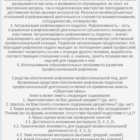
раскрываются как силы и возможности обучающихся, их опыт, их
внутренние ресурсы, так и педагогическое мастерство преподавателя,
достижение более высоких результатов. Результатом межсубъектных
отношений в рефлексивной деятельности становятся взаимопонимание,
сотрудничество, сотворчество.
4. Актуализация рефлексивности педагога. Рефлексивность – есть
отраженная в рефлексивной деятельности субъектность позиции ее
участников. Актуализировать рефлексивность педагога – значит,
анализировать актуализацию потребности в пересмотре собственной
профессиональной позиции. Подобная актуализация предполагает, что
благодаря рефлексии педагог выходит из поглощения самой профессией,
помогает посмотреть на нее с позиции другого человека, выработать
соответствующее отношение к ней, и, наконец, занять позицию вне ее,
над ней для суждения о ней.
5. Использование образовательных программ по развитию
профессиональной рефлексии.
Средства обеспечения рефлексии профессиональной пед. деят.
Возможным средством обеспечения рефлексии педагогом
профессиональной деятельности является применение анкеты
«Обратная связь».
Анкета может иметь следующее содержание:
1. Заинтересовал ли Вас данный предмет? (да, нет).
2. Удалось ли Вам понять основное содержание дисциплины? (да, нет).
3. Какие разделы учебного материала вызвали у Вас затруднения?
Почему (из-за формы изложения, отсутствия базовой подготовки и т.д.)?
4. Ваша оценка качества проведения занятий:
4.1. Доступность изложения материала (5, 4, 3, 2).
4.2. Практическая значимость для будущей профессиональной
деятельности (5, 4, 3, 2).
4.3. Темп изложения материала (высокий, средний, низкий).
4.4. Какой процент теоретического материала Вы усвоили?