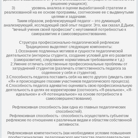
решению учащихся);
3) уровень анализа и оценки выработанной стратегии и
реализованной на ее основе программы, соотнесение ее с выдвинутыми
целями и задачами.
Таким образом, рефлексирующий педагог – это думающий,
анализирующий, исследующий свой опыт педагог. Это, как сказал Д.Дьюи,
"вечный ученик своей профессии" с неутомимой потребностью к
саморазвитию и самосовершенствованию.
Структура профессионально-педагогической рефлексии
Традиционно выделяют следующие компоненты:
1.Осознание подлинных мотивов и сущности педагогической
деятельности (интересы студента, создание условий для его развития
(саморазвития), следование нормативным требованиям и т.д.)
2.Умение отличать собственные профессиональные проблемы от
затруднений студентов (различать ответственность педагога за
содеянное у себя и студентов).
3.Способность педагога поставить себя на место другого (увидеть свое
«Я» и происходящее глазами участников педагогического процесса).
4.Способность педагога адекватно оценивать свою профессиональную
деятельность в целях ее корректировки (соотносить «Я-реальное», «Я-
идеальное» и «Я-потенциальное» на основе потребности в
самосовершенствовании).
Рефлексивная способность (как одна из главных педагогических
способностей).
Рефлексивная способность - способность осуществлять субъектом
рефлексию по отношению к различным видам и областям собственной
активности.
Рефлексивная компетентность (как необходимое условие повышения
профессионализма, педагогического мастерства преподавательских