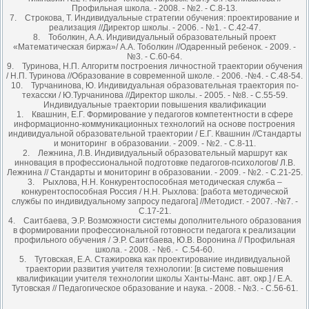
Профильная школа. - 2008. - №2. - С.8-13.
7. Строкова, Т. Индивидуальные стратегии обучения: проектирование и
реализация //Директор школы. - 2006. - №1. - С.42-47.
8. Тоболкин, А.А. Индивидуальный образовательный проект
«Математическая биржа»/ А.А. Тоболкин //Одаренный ребенок. - 2009. -
№3. - С.60-64.
9. Туринова, Н.П. Алгоритм построения личностной траектории обучения
/ Н.П. Туринова //Образование в современной школе. - 2006. -№4. - С.48-54.
10. Турчанинова, Ю. Индивидуальная образовательная траектория по-
техасски / Ю.Турчанинова //Директор школы. - 2005. - №8. - С.55-59.
Индивидуальные траектории повышения квалификации
1. Квашнин, Е.Г. Формирование у педагогов компетентности в сфере
информационно-коммуникационных технологий на основе построения
индивидуальной образовательной траектории / Е.Г. Квашнин //Стандарты
и мониторинг в образовании. - 2009. - №2. - С.8-11.
2. Лежнина, Л.В. Индивидуальный образовательный маршрут как
инновация в профессиональной подготовке педагогов-психологов/ Л.В.
Лежнина // Стандарты и мониторинг в образовании. - 2009. - №2. - С.21-25.
3. Рыхлова, Н.Н. Конкурентоспособная методическая служба –
конкурентоспособная Россия / Н.Н. Рыхлова: [работа методической
службы по индивидуальному запросу педагога] //Методист. - 2007. -№7. -
С.17-21.
4. Саитбаева, Э.Р. Возможности системы дополнительного образования
в формировании профессиональной готовности педагога к реализации
профильного обучения / Э.Р. Саитбаева, Ю.В. Воронина // Профильная
школа. - 2008. - №6. - С.54-60.
5. Тутовская, Е.А. Стажировка как проектирование индивидуальной
траектории развития учителя технологии: [в системе повышения
квалификации учителя технологии школы Ханты-Манс. авт. окр.] / Е.А.
Тутовская // Педагогическое образование и наука. - 2008. - №3. - С.56-61.