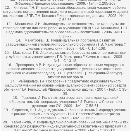
Зубарева //Народное образование. - 2009. - №4. - С.205-208.
12. Князева, Т.Н. Индивидуальный образовательный маршрут ребенка
как условие осуществления психолого-педагогической коррекции младших
школьников с ЗПР/ Т.Н. Князева // Коррекционная педагогика. - 2005. -№1. -
С.62-66.
13. Маничкина, З.И. Индивидуальные познавательные маршруты как
способ развития личности ребенка в условиях УДОД / З.И. Маничкина, Н.П.
Садомова //Дополнительное образование и воспитание. - 2006. -№11. -
С.23-27.
14. Макотрова, Г.В. Индивидуальная программа развития
старшеклассников в условиях профильного обучения / Г.В. Макотрова //
Школьные технологии. - 2008. - №6. - С.104-108.
15. Макотрова, Г.В. Индивидуальные образовательные программы при
углубленном изучении химии / Г.В. Макотрова // Химия в школе. - 2008. -
№1. - С.13-18.
16. Проворова, А.В. Индивидуальные образовательные маршруты в
основе личностной ориентации учащихся в условиях межшкольного
учебного комбината/ под ред. Н.Н. Суптаевой : [Электронный ресурс].-
http://lib.hersen.spb.ru
17. Рейндольф, Т.А. Построение предметного образовательного
маршрута ученика на основе индивидуально-ориентированных средств
обучения/ Т.А. Рейндольф //Директор сельской школы. - 2007. - №3. - С.35-
39.
18. Рыжкова, И. Роль тьютора в составлении индивидуальной
образовательной программы учащегося / И. Рыжкова // Справочник
руководителя ОУ. - 2009. - №1. - С.58-61.
19. Сергеева, Н.Н. Индивидуальный образовательный маршрут ученика
в рамках профильного обучения / Н.Н. Сергеева//Администратор
образования. – 2009. - №2. - С.66-69.
20. Харченкова, И. Индивидуально-ориентированные учебные планы как
средство для разработки индивидуально-образовательных программ / И.
Харченко//Школьное планирование. – 2006. - №1. - С.106-111.