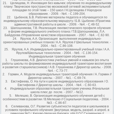
21. Целищева, Н. Инновация без кавычек: обучение по индивидуальному
плану: Творческое пространство московской сетевой экспериментальной
площадки по этой теме – 150 школ / Н.Целищева // Народное
образование. - 2009. - №4. - С.199-204.
22. Цыбенов, Б.В. Рабочие материалы педагога и обучающегося по
индивидуальному образовательному маршруту / Б.В. Цыбенко //Практика
административной работы в школе. - 2009. - №4. - С.48-52.
23. Шапошникова, Т.В. Реализация лингвистического профиля обучения
в форме индивидуального учебного плана / Т.В.Шапошникова, Л.А.
Байдурова //Управление качеством образования. - 2007. - №4. - С.82-90.
24. Ярулов, А.А. Организация выполнения индивидуально-
ориентированных учебных планов / А.А. Ярулов // Школьные технологии. -
2004. - №3. - С.86-108.
25. Ярулов, А.А. Индивидуально-ориентированный учебный план / А.А.
Ярулов//Школьные технологии. - 2004. - №6. - С.136-154.
Индивидуальная траектория обучения
1. Глушенкова, А.В. Диагностика учебных умений и навыков (из опыта
работы школы по формированию индивидуальной траектории воспитания
и развития старшеклассников) / А.В. Глушенкова // Директор школы. - 2008.
- №4. - С.73-77.
2. Гормин, А. Модели индивидуальных траекторий обучения / А. Гормин //
Директор школы. - 2007. - №1. - С.69-74.
3. Евстифеева, О. На пути к школе индивидуального образования / О.
Евстифеева // Директор школы. - 2004. - №4. - С.60-63.
4. Индивидуальная образовательная траектория ученика //Начальная
школа плюс до после. - 2007. - №12.
5. Мелешко, В. Организация индивидуального обучения детей с
особенностями в развитии / В.Мелешко // Социальная педагогика. - 2004. -
№3. - С.86-87.
6. Селиванова, О.Г. Развитие субъектности педагогов и школьников в
условиях профильного обучения: [внутришк. модель, разраб. и апроб. в
гимназии №2 г. Кирово-Чепецка Кировск. обл.]/ О.Г.Селиванова //