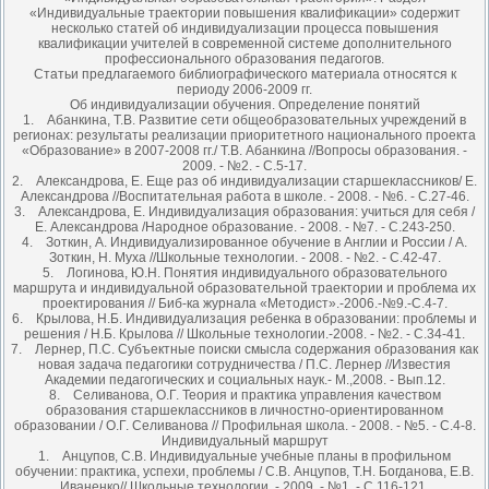
«Индивидуальные траектории повышения квалификации» содержит
несколько статей об индивидуализации процесса повышения
квалификации учителей в современной системе дополнительного
профессионального образования педагогов.
Статьи предлагаемого библиографического материала относятся к
периоду 2006-2009 гг.
Об индивидуализации обучения. Определение понятий
1. Абанкина, Т.В. Развитие сети общеобразовательных учреждений в
регионах: результаты реализации приоритетного национального проекта
«Образование» в 2007-2008 гг./ Т.В. Абанкина //Вопросы образования. -
2009. - №2. - С.5-17.
2. Александрова, Е. Еще раз об индивидуализации старшеклассников/ Е.
Александрова //Воспитательная работа в школе. - 2008. - №6. - С.27-46.
3. Александрова, Е. Индивидуализация образования: учиться для себя /
Е. Александрова /Народное образование. - 2008. - №7. - С.243-250.
4. Зоткин, А. Индивидуализированное обучение в Англии и России / А.
Зоткин, Н. Муха //Школьные технологии. - 2008. - №2. - С.42-47.
5. Логинова, Ю.Н. Понятия индивидуального образовательного
маршрута и индивидуальной образовательной траектории и проблема их
проектирования // Биб-ка журнала «Методист».-2006.-№9.-С.4-7.
6. Крылова, Н.Б. Индивидуализация ребенка в образовании: проблемы и
решения / Н.Б. Крылова // Школьные технологии.-2008. - №2. - С.34-41.
7. Лернер, П.С. Субъектные поиски смысла содержания образования как
новая задача педагогики сотрудничества / П.С. Лернер //Известия
Академии педагогических и социальных наук.- М.,2008. - Вып.12.
8. Селиванова, О.Г. Теория и практика управления качеством
образования старшеклассников в личностно-ориентированном
образовании / О.Г. Селиванова // Профильная школа. - 2008. - №5. - С.4-8.
Индивидуальный маршрут
1. Анцупов, С.В. Индивидуальные учебные планы в профильном
обучении: практика, успехи, проблемы / С.В. Анцупов, Т.Н. Богданова, Е.В.
Иваненко// Школьные технологии. - 2009. - №1. - С.116-121.