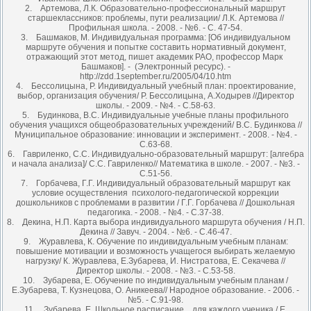
2. Артемова, Л.К. Образовательно-профессиональный маршрут
старшеклассников: проблемы, пути реализации/ Л.К. Артемова //
Профильная школа. - 2008. - №6. - С. 47-54.
3. Башмаков, М. Индивидуальная программа: [Об индивидуальном
маршруте обучения и попытке составить нормативный документ,
отражающий этот метод, пишет академик РАО, профессор Марк
Башмаков]. - (Электронный ресурс). -
http://zdd.1september.ru/2005/04/10.htm
4. Бессолицына, Р. Индивидуальный учебный план: проектирование,
выбор, организация обучения/ Р. Бессолицына, А.Ходырев //Директор
школы. - 2009. - №4. - С.58-63.
5. Будинкова, В.С. Индивидуальные учебные планы профильного
обучения учащихся общеобразовательных учреждений/ В.С. Будинкова //
Муниципальное образование: инновации и эксперимент. - 2008. - №4. -
С.63-68.
6. Гавриленко, С.С. Индивидуально-образовательный маршрут: [алгебра
и начала анализа]/ С.С. Гавриленко// Математика в школе. - 2007. - №3. -
С.51-56.
7. Горбачева, Г.Г. Индивидуальный образовательный маршрут как
условие осуществления психолого-педагогической коррекции
дошкольников с проблемами в развитии / Г.Г. Горбачева // Дошкольная
педагогика. - 2008. - №4. - С.37-38.
8. Декина, Н.П. Карта выбора индивидуального маршрута обучения / Н.П.
Декина // Завуч. - 2004. - №6. - С.46-47.
9. Журавлева, К. Обучение по индивидуальным учебным планам:
повышение мотивации и возможность учащегося выбирать желаемую
нагрузку/ К. Журавлева, Е.Зубарева, И. Нистратова, Е. Секачева //
Директор школы. - 2008. - №3. - С.53-58.
10. Зубарева, Е. Обучение по индивидуальным учебным планам /
Е.Зубарева, Т. Кузнецова, О. Аникеева// Народное образование. - 2006. -
№5. - С.91-98.
11. Зубарева, Е. Школьное расписание…для каждого ученика / Е.