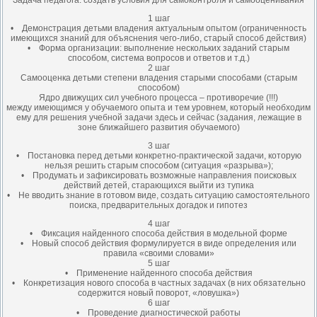
Задача педагога: создать условия для самоконтроля и самооценивания
1 шаг
• Демонстрация детьми владения актуальным опытом (ограниченность
имеющихся знаний для объяснения чего-либо, старый способ действия)
• Форма организации: выполнение нескольких заданий старым
способом, система вопросов и ответов и т.д.)
2 шаг
Самооценка детьми степени владения старыми способами (старым
способом)
Ядро движущих сил учебного процесса – противоречие (!!!)
между имеющимся у обучаемого опыта и тем уровнем, который необходим
ему для решения учебной задачи здесь и сейчас (задания, лежащие в
зоне ближайшего развития обучаемого)
3 шаг
• Постановка перед детьми конкретно-практической задачи, которую
нельзя решить старым способом (ситуация «разрыва»);
• Продумать и зафиксировать возможные направления поисковых
действий детей, старающихся выйти из тупика
• Не вводить знание в готовом виде, создать ситуацию самостоятельного
поиска, предварительных догадок и гипотез
4 шаг
• Фиксация найденного способа действия в модельной форме
• Новый способ действия формулируется в виде определения или
правила «своими словами»
5 шаг
• Применение найденного способа действия
• Конкретизация нового способа в частных задачах (в них обязательно
содержится новый поворот, «ловушка»)
6 шаг
• Проведение диагностической работы