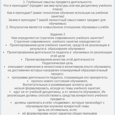
1. Глубинные смыслы предмета деятельности:
Что я преподаю? (предмет как мир культуры или как дисциплину учебного
плана)
Как я преподаю? (какие технологии обучения использую на учебном
занятии)
Зачем я преподаю ? (какой личностный смысл имеет предмет для
обучаемых)
2. Результатом является осмысленное отношение обучаемых к учёбе
Задание 2
Чем определяется стратегия современного учебного занятия?
Стратегия современного учебного занятия определяется:
• Проектированием цели учебного занятия, средств её реализации и
результата образования обучаемого
• Проектированием деятельности педагога и обучаемых по реализации
этой цели
• Проектированием качества этой деятельности
Педагогическая цель
• описывает изменения в личностном и когнитивном опыте обучаемого,
на достижение которых направлен планируемый образовательный
процесс;
• программа деятельности педагога, отражающая его приоритеты
• прогноз нового состояния обучаемого.
Воспитательные и развивающие аспекты цели
нельзя формулировать, исходя из темы учебного занятия;
• идут не от учебной дисциплины, а от личности обучаемого. Их
реализации должны способствовать средства конкретного учебного
предмета
• должны заключать в себе «подвижки», которые произойдут с
обучаемым при изучении конкретной темы
Цель не оптимальна, если:
• её формулировка носит характер общих призывов