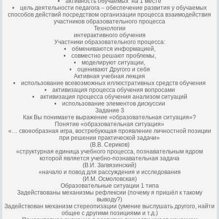
• активность обучаемых на 1 месте
• цель деятельности педагога – обеспечение развития у обучаемых
способов действий посредством организации процесса взаимодействия
участников образовательного процесса
Технологии
интерактивного обучения
Участники образовательного процесса:
• обмениваются информацией,
• совместно решают проблемы,
• моделируют ситуации,
• оценивают Другого и себя
Активная учебная лекция
• использование всевозможных иллюстративных средств обучения
• активизация процесса обучения вопросами
• активизация процесса обучения анализом ситуаций
• использование элементов дискуссии
Задание 3
Как Вы понимаете выражение «образовательная ситуация»?
Понятие «образовательная ситуация»
«… своеобразная игра, востребующая проявление личностной позиции
при решении практической задачи»
(В.В. Сериков)
«структурная единица учебного процесса, познавательным ядром
которой является учебно-познавательная задача
(В.И. Загвязинский)
«начало и повод для рассуждения и исследования
(И.М. Осмоловская)
Образовательные ситуации 1 типа
Задействованы механизмы рефлексии (почему я пришёл к такому
выводу?)
Задействован механизм стереопизации (умение выслушать другого, найти
общее с другими позициями и т.д.)