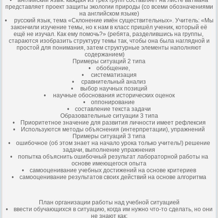
• английский язык: каждая из трёх групп составляет на листе ватмана
представляет проект защиты экологии природы (со всеми обозначениями
на английском языке)
• русский язык, тема «Склонение имён существительных». Учитель: «Мы
закончили изучение темы, но к нам в класс пришёл ученик, который её
ещё не изучал. Как ему помочь?» (ребята, разделившись на группы,
стараются изобразить структуру темы так, чтобы она была наглядной и
простой для понимания, затем структурные элементы наполняют
содержанием)
Примеры ситуаций 2 типа
• обобщение,
• систематизация
• сравнительный анализ
• выбор научных позиций
• научные обоснования исторических оценок
• оппонирование
• составление текста задачи
Образовательные ситуации 3 типа
• Приоритетное значение для развития личности имеет рефлексия
• Используются методы объяснения (интерпретации), упражнений
Примеры ситуаций 3 типа
• ошибочное (об этом знает на начало урока только учитель!) решение
задачи, выполнение упражнения
• попытка объяснить ошибочный результат лабораторной работы на
основе имеющегося опыта
• самооценивание учебных достижений на основе критериев
• самооценивание результатов своих действий на основе алгоритма
План организации работы над учебной ситуацией
• ввести обучающихся в ситуацию, когда им нужно что-то сделать, но они
не знают как;