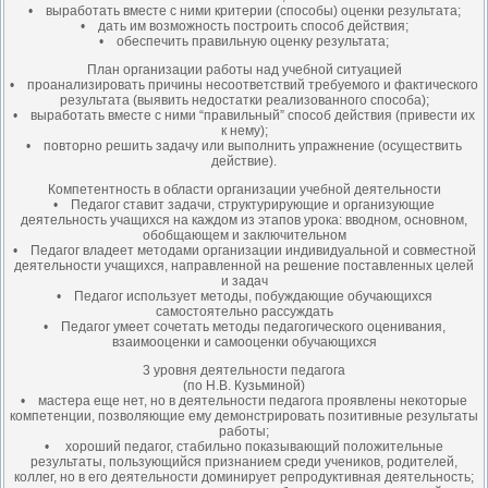
• выработать вместе с ними критерии (способы) оценки результата;
• дать им возможность построить способ действия;
• обеспечить правильную оценку результата;
План организации работы над учебной ситуацией
• проанализировать причины несоответствий требуемого и фактического
результата (выявить недостатки реализованного способа);
• выработать вместе с ними “правильный” способ действия (привести их
к нему);
• повторно решить задачу или выполнить упражнение (осуществить
действие).
Компетентность в области организации учебной деятельности
• Педагог ставит задачи, структурирующие и организующие
деятельность учащихся на каждом из этапов урока: вводном, основном,
обобщающем и заключительном
• Педагог владеет методами организации индивидуальной и совместной
деятельности учащихся, направленной на решение поставленных целей
и задач
• Педагог использует методы, побуждающие обучающихся
самостоятельно рассуждать
• Педагог умеет сочетать методы педагогического оценивания,
взаимооценки и самооценки обучающихся
3 уровня деятельности педагога
(по Н.В. Кузьминой)
• мастера еще нет, но в деятельности педагога проявлены некоторые
компетенции, позволяющие ему демонстрировать позитивные результаты
работы;
• хороший педагог, стабильно показывающий положительные
результаты, пользующийся признанием среди учеников, родителей,
коллег, но в его деятельности доминирует репродуктивная деятельность;