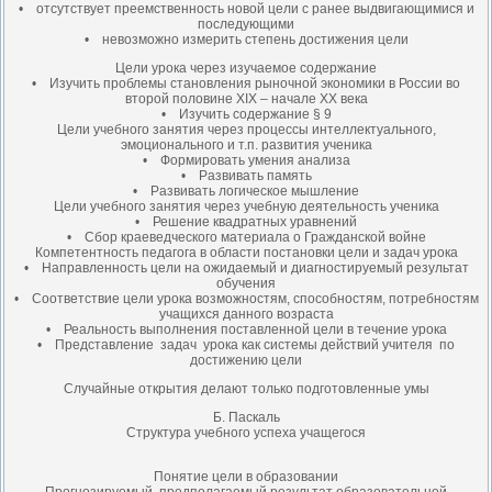
• отсутствует преемственность новой цели с ранее выдвигающимися и
последующими
• невозможно измерить степень достижения цели
Цели урока через изучаемое содержание
• Изучить проблемы становления рыночной экономики в России во
второй половине ХIХ – начале ХХ века
• Изучить содержание § 9
Цели учебного занятия через процессы интеллектуального,
эмоционального и т.п. развития ученика
• Формировать умения анализа
• Развивать память
• Развивать логическое мышление
Цели учебного занятия через учебную деятельность ученика
• Решение квадратных уравнений
• Сбор краеведческого материала о Гражданской войне
Компетентность педагога в области постановки цели и задач урока
• Направленность цели на ожидаемый и диагностируемый результат
обучения
• Соответствие цели урока возможностям, способностям, потребностям
учащихся данного возраста
• Реальность выполнения поставленной цели в течение урока
• Представление задач урока как системы действий учителя по
достижению цели
Случайные открытия делают только подготовленные умы
Б. Паскаль
Структура учебного успеха учащегося
Понятие цели в образовании