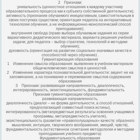
2 Признаки:
уникальность (ценностное отношение к каждому участнику
образовательного процесса как к субъекту собственной деятельности);
активность (признание обучаемого инициативным, самостоятельным в
своих поступках существом; ориентация педагога на интерактивные
технологии обучения, а не информационно-монологический способ
преподавания);
внутренняя свобода (право выбора обучаемым задания из серии
вариативного дидактического материала, варианта решения учебной
задачи; для педагога – выбор стратегии, технологий и методики
обучения);
духовность (ориентация на развитие социально-значимых качеств и
способностей через обучение) .
Гуманитаризация образования
1 Изменение смысла образования: выявление в учебном материале
общечеловеческих смыслов и ценностей.
2 Изменение характера познавательной деятельности: акцент не на
запоминание, а на понимание и переживание смыслов содержания
образования
3 Признаки: развивающая направленность, диалогичность,
интегрированность, экзистенциальность, фундаментальность
Признаки гуманитаризации образования
развивающая направленность,
диалогичность (диалог – не форма деятельности, а способ отношений,
предполагающий совместный поиск истины),
интегрированность (метапредметные результаты освоения учащимися
программы, метапредметность учителя),
экзистенциальность (развитие «правополушарных» качеств: образного
мышления, интуиции, творческого воображения, эмоций, чувств),
фундаментальность (естественное сочетание методологии и методики
преподавания учебного предмета)
Фундаментальность образования