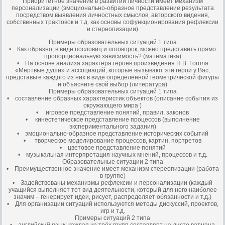
Приоритетное значение в развитии личности имеет механизм
персонализации (эмоционально-образное представление результата
посредством выявления личностных смыслов, авторского видения,
собственных трактовок и т.д. как основы софункционирования рефлексии
и стереопизации)
Примеры образовательных ситуаций 1 типа
• Как образно, в виде пословиц и поговорок, можно представить прямо
пропорциональную зависимость? (математика)
• На основе анализа характера героев произведения Н.В. Гоголя
«Мёртвые души» и ассоциаций, которые вызывают эти герои у Вас,
представьте каждого из них в виде определённой геометрической фигуры
и объясните свой выбор (литература)
Примеры образовательных ситуаций 1 типа
• составление образных характеристик объектов (описание события из
окружающего мира )
• игровое представление понятий, правил, законов
• кинестетическое представление процессов (выполнение
экспериментального задания)
• эмоционально-образное представление исторических событий
• творческое моделирование процессов, картин, портретов
• цветовое представление понятий
• музыкальная интерпретация научных мнений, процессов и т.д.
Образовательные ситуации 2 типа
• Преимущественное значение имеет механизм стереопизации (работа
в группе)
• Задействованы механизмы рефлексии и персонализации (каждый
учащийся выполняет тот вид деятельности, который для него наиболее
значим – генерирует идеи, рисует, распределяет обязанности и т.д.)
• Для организации ситуаций используются методы дискуссий, проектов,
игр и т.д.
Примеры ситуаций 2 типа