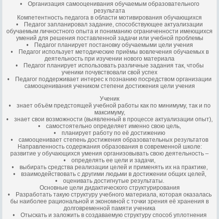
• Организация самооценивания обучаемым образовательного
результата
Компетентность педагога в области мотивирования обучающихся
• Педагог запланировал задание, способствующее актуализации
обучаемым личностного опыта и пониманию ограниченности имеющихся
умений для решения поставленной задачи или учебной проблемы
• Педагог планирует постановку обучаемыми цели учения
• Педагог использует методические приёмы вовлечения обучаемых в
деятельность при изучении нового материала
• Педагог планирует использовать различные задания так, чтобы
ученики почувствовали свой успех
• Педагог поддерживает интерес к познанию посредством организации
самооценивания учеником степени достижения цели учения
Ученик
• знает объём предстоящей учебной работы как по минимуму, так и по
максимуму,
• знает свои возможности (выявленный в процессе актуализации опыт),
• самостоятельно определяет именно свою цель,
• планирует работу по её достижению
• самооценивает степень достижения образовательных результатов
Направленность содержания образования в современной школе:
развитие у обучающихся умения организовывать свою деятельность –
• определять ее цели и задачи,
• выбирать средства реализации целей и применять их на практике,
• взаимодействовать с другими людьми в достижении общих целей,
• оценивать достигнутые результаты.
Основные цели дидактического структурирования
• Разработать такую структуру учебного материала, которая оказалась
бы наиболее рациональной и экономной с точки зрения её хранения в
долговременной памяти ученика
• Отыскать и заложить в создаваемую структуру способ уплотнения