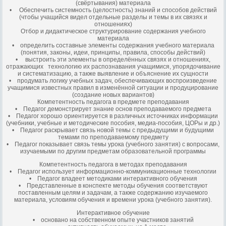
(свёртывания) материала
• Обеспечить системность (целостность) знаний и способов действий
(чтобы учащийся видел отдельные разделы и темы в их связях и
отношениях)
Отбор и дидактическое структурирование содержания учебного
материала
• определить составные элементы содержания учебного материала
(понятия, законы, идеи, принципы, правила, способы действий)
• выстроить эти элементы в определённых связях и отношениях,
отражающих технологию их распознавания учащимися, упорядочивание
и систематизацию, а также выявление и объяснение их сущности
• продумать логику учебных задач, обеспечивающих воспроизведение
учащимися известных правил в изменённой ситуации и продуцирование
(создание новых вариантов)
Компетентность педагога в предмете преподавания
• Педагог демонстрирует знание основ преподаваемого предмета
• Педагог хорошо ориентируется в различных источниках информации
(учебники, учебные и методические пособия, медиа-пособия, ЦОРы и др.)
• Педагог раскрывает связь новой темы с предыдущими и будущими
темами по преподаваемому предмету
• Педагог показывает связь темы урока (учебного занятия) с вопросами,
изучаемыми по другим предметам образовательной программы
Компетентность педагога в методах преподавания
• Педагог использует информационно-коммуникационные технологии
• Педагог владеет методиками интерактивного обучения
• Представленные в конспекте методы обучения соответствуют
поставленным целям и задачам, а также содержанию изучаемого
материала, условиям обучения и времени урока (учебного занятия).
Интерактивное обучение
• основано на собственном опыте участников занятий