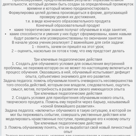
Прогнозируемый, предполагаемый результат образовательной
деятельности, который должен быть создан за определённый промежуток
времени и который можно продиагностировать
Формулировка целей должна производиться в форме, допускающей
проверку уровня их достижения,
т.е. в виде конечного образовательного продукта
Конечный образовательный продукт
• какие теоретические знания получат обучаемые в ходе занятия;
• какие способности и умения у них будут сформированы, какие навыки
будут развиты или усовершенствованы по окончании занятия
В начале урока ученик реализует 2 важнейшие для себя задачи:
1 - понять, зачем он пришёл на этот урок;
2 – оценить, насколько он готов к тому, что ему предстоит делать
Три ключевые педагогические действия
1. Создать для обучаемого условия для осмысления внутренней
проблемы, не пережив которую он не может по-настоящему включиться в
процесс обучения. Оказавшись в ней, обучаемый испытывает дефицит
опыта, субъективно значимого для его развития.
Задача педагога: помочь обучаемым понять очевидность несовершенства
того способа действий, которым они владели, следовательно, ощутить
смысл, мотив, потребность в развитии своего имеющегося опыта
Три ключевые педагогические действия
2. Создать условия для приобретения обучаемым нового опыта,
творческого продукта. Помочь ему перейти через барьер, называемый
«зоной ближайшего развития».
Задача педагога: «включить» обучаемого в такую ситуацию, в которой он
мог бы переживать событие, совершать умственные действия или
моделировать нравственные поступки, приводящие его к новому опыту
Три ключевые педагогические действия
3. Помочь обучаемому понять, что он выработал свой новый личностный
опыт