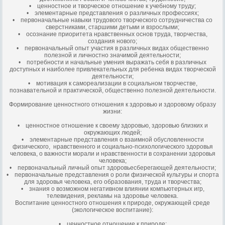
• ценностное и творческое отношение к учебному труду;
• элементарные представления о различных профессиях;
• первоначальные навыки трудового творческого сотрудничества со
сверстниками, старшими детьми и взрослыми;
• осознание приоритета нравственных основ труда, творчества,
создания нового;
• первоначальный опыт участия в различных видах общественно
полезной и личностно значимой деятельности;
• потребности и начальные умения выражать себя в различных
доступных и наиболее привлекательных для ребенка видах творческой
деятельности;
• мотивация к самореализации в социальном творчестве,
познавательной и практической, общественно полезной деятельности.
Формирование ценностного отношения к здоровью и здоровому образу
жизни:
• ценностное отношение к своему здоровью, здоровью близких и
окружающих людей;
• элементарные представления о взаимной обусловленности
физического, нравственного и социально-психологического здоровья
человека, о важности морали и нравственности в сохранении здоровья
человека;
• первоначальный личный опыт здоровьесберегающей деятельности;
• первоначальные представления о роли физической культуры и спорта
для здоровья человека, его образования, труда и творчества;
• знания о возможном негативном влиянии компьютерных игр,
телевидения, рекламы на здоровье человека.
Воспитание ценностного отношения к природе, окружающей среде
(экологическое воспитание):
• ценностное отношение к природе;