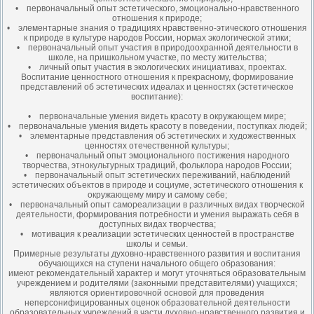
• первоначальный опыт эстетического, эмоционально-нравственного
отношения к природе;
• элементарные знания о традициях нравственно-этического отношения
к природе в культуре народов России, нормах экологической этики;
• первоначальный опыт участия в природоохранной деятельности в
школе, на пришкольном участке, по месту жительства;
• личный опыт участия в экологических инициативах, проектах.
Воспитание ценностного отношения к прекрасному, формирование
представлений об эстетических идеалах и ценностях (эстетическое
воспитание):
• первоначальные умения видеть красоту в окружающем мире;
• первоначальные умения видеть красоту в поведении, поступках людей;
• элементарные представления об эстетических и художественных
ценностях отечественной культуры;
• первоначальный опыт эмоционального постижения народного
творчества, этнокультурных традиций, фольклора народов России;
• первоначальный опыт эстетических переживаний, наблюдений
эстетических объектов в природе и социуме, эстетического отношения к
окружающему миру и самому себе;
• первоначальный опыт самореализации в различных видах творческой
деятельности, формирования потребности и умения выражать себя в
доступных видах творчества;
• мотивация к реализации эстетических ценностей в пространстве
школы и семьи.
Примерные результаты духовно-нравственного развития и воспитания
обучающихся на ступени начального общего образования:
имеют рекомендательный характер и могут уточняться образовательным
учреждением и родителями (законными представителями) учащихся;
являются ориентировочной основой для проведения
неперсонифицированных оценок образовательной деятельности
образовательных учреждений в части духовно-нравственного развития и