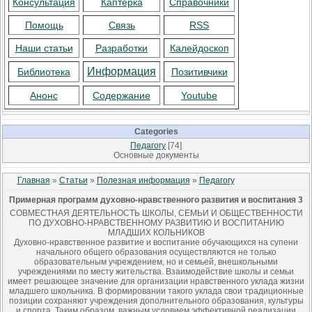
Консультация
Каптерка
Справочники
Помощь
Связь
RSS
Наши статьи
Разработки
Калейдоскоп
Информация
Библиотека
Позитивчики
Анонс
Содержание
Youtube
Categories
Педагогу
[74]
Основные документы
Главная
»
Статьи
»
Полезная информация
»
Педагогу
Примерная программ духовно-нравственного развития и воспитания 3
СОВМЕСТНАЯ ДЕЯТЕЛЬНОСТЬ ШКОЛЫ, СЕМЬИ И ОБЩЕСТВЕННОСТИ
ПО ДУХОВНО-НРАВСТВЕННОМУ РАЗВИТИЮ И ВОСПИТАНИЮ
МЛАДШИХ КОЛЬНИКОВ
Духовно-нравственное развитие и воспитание обучающихся на супени
начального общего образования осуществляются не только
образовательным учреждением, но и семьей, внешкольными
учреждениями по месту жительства. Взаимодействие школы и семьи
имеет решающее значение для организации нравственного уклада жизни
младшего школьника. В формировании такого уклада свои традиционные
позиции сохраняют учреждения дополнительного образования, культуры
и спорта. Таким образом, важным условием эффективной реализации