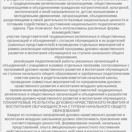
с традиционными религиозными организациями, общественными
организациями и объединениями гражданско-патриотической, культурной,
экологической и иной направленности, детско-юношескими и
молодежными движениями, организациями, объединениями,
разделяющими в своей деятельности базовые национальные ценности и
готовыми содействовать достижению национального педагогического
идеала. При этом могут быть использованы различные формы
взаимодействия:
участие представителей традиционных религиозных и общественных
организаций и объединений с согласия обучающихся и их родителей
(законных представителей) в проведении отдельных мероприятий в
рамках реализации направлений программы духовно-нравственного
развития и воспитания обучающихся на ступени начального общего
образования;
реализация педагогической работы указанных организаций и
объединений с учащимися в рамках отдельных программ, согласованных с
программой духовно-нравственного развития и воспитания обучающихся
на ступени начального общего образования и одобренных педагогическим
советом школы и родительским комитетом начальной школы;
проведение совместных мероприятий по направлениям духовно-
нравственного развития и воспитания младших школьников;
привлечение квалифицированных представителей традиционных
религиозных и общественных организаций и объединений к разработке
программ духовно-нравственного развития и воспитания обучающихся.
ПЛАНИРУЕМЫЕ РЕЗУЛЬТАТЫ ДУХОВНО-НРАВСТВЕННОГО РАЗВИТИЯ И
ВОСПИТАНИЯ ОБУЧАЮЩИХСЯ НА СТУПЕНИ НАЧАЛЬНОГО ОБЩЕГО
ОБРАЗОВАНИЯ
Каждое из основных направлений духовно-нравственного развития и
воспитания младших школьников должно обеспечивать присвоение ими
соответствующих ценностей, формирование знаний, начальных
представлений, опыта эмоционально-ценностного постижения
действительности и общественного действия в контексте становления