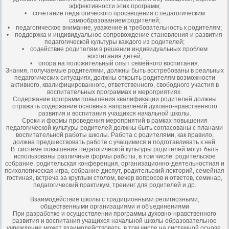
эффективности этих программ;
• сочетание педагогического просвещения с педагогическим
самообразованием родителей;
• педагогическое внимание, уважение и требовательность к родителям;
• поддержка и индивидуальное сопровождение становления и развития
педагогической культуры каждого из родителей;
• содействие родителям в решении индивидуальных проблем
воспитания детей;
• опора на положительный опыт семейного воспитания.
Знания, получаемые родителями, должны быть востребованы в реальных
педагогических ситуациях, должны открыть родителям возможности
активного, квалифицированного, ответственного, свободного участия в
воспитательных программах и мероприятиях.
Содержание программ повышения квалификации родителей должны
отражать содержание основных направлений духовно-нравственного
развития и воспитания учащихся начальной школы.
Сроки и формы проведения мероприятий в рамках повышения
педагогической культуры родителей должны быть согласованы с планами
воспитательной работы школы. Работа с родителями, как правило,
должна предшествовать работе с учащимися и подготавливать к ней.
В системе повышения педагогической культуры родителей могут быть
использованы различные формы работы, в том числе: родительское
собрание, родительская конференция, организационно-деятельностная и
психологическая игра, собрание-диспут, родительский лекторий, семейная
гостиная, встреча за круглым столом, вечер вопросов и ответов, семинар,
педагогический практикум, тренинг для родителей и др.
Взаимодействие школы с традиционными религиозными,
общественными организациями и объединениями
При разработке и осуществлении программы духовно-нравственного
развития и воспитания учащихся начальной школы образовательное
учреждение может взаимодействовать, в том числе на системной основе,