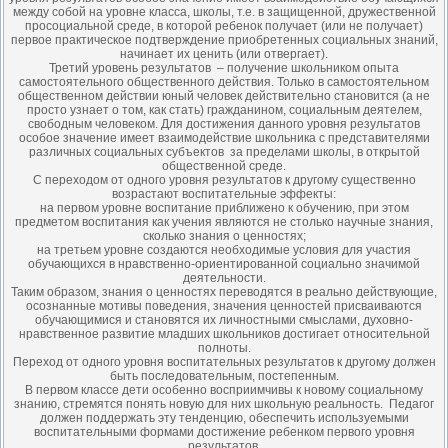
между собой на уровне класса, школы, т.е. в защищенной, дружественной
просоциальной среде, в которой ребенок получает (или не получает)
первое практическое подтверждение приобретенных социальных знаний,
начинает их ценить (или отвергает).
Третий уровень результатов – получение школьником опыта
самостоятельного общественного действия. Только в самостоятельном
общественном действии юный человек действительно становится (а не
просто узнает о том, как стать) гражданином, социальным деятелем,
свободным человеком. Для достижения данного уровня результатов
особое значение имеет взаимодействие школьника с представителями
различных социальных субъектов за пределами школы, в открытой
общественной среде.
С переходом от одного уровня результатов к другому существенно
возрастают воспитательные эффекты:
на первом уровне воспитание приближено к обучению, при этом
предметом воспитания как учения являются не столько научные знания,
сколько знания о ценностях;
на третьем уровне создаются необходимые условия для участия
обучающихся в нравственно-ориентированной социально значимой
деятельности.
Таким образом, знания о ценностях переводятся в реально действующие,
осознанные мотивы поведения, значения ценностей присваиваются
обучающимися и становятся их личностными смыслами, духовно-
нравственное развитие младших школьников достигает относительной
полноты.
Переход от одного уровня воспитательных результатов к другому должен
быть последовательным, постепенным.
В первом классе дети особенно восприимчивы к новому социальному
знанию, стремятся понять новую для них школьную реальность. Педагог
должен поддержать эту тенденцию, обеспечить используемыми
воспитательными формами достижение ребенком первого уровня
результатов.