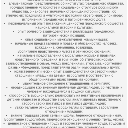
• элементарные представления: об институтах гражданского общества,
государственном устройстве и социальной структуре российского
общества, о наиболее значимых страницах истории страны, об
этнических традициях и культурном достоянии своего края; о примерах
исполнения гражданского и патриотического долга;
• первоначальный опыт постижения ценностей гражданского общества,
национальной истории и культуры;
• опыт ролевого взаимодействия и реализации гражданской,
патриотической позиции;
• опыт социальной и межкультурной коммуникации;
• начальные представления о правах и обязанностях человека,
гражданина, семьянина, товарища.
Воспитание нравственных чувств и этического сознания:
• начальные представления о моральных нормах и правилах
нравственного поведения, в том числе об этических нормах
взаимоотношений в семье, между поколениями, этносами, носителями
разных убеждений, представителями различных социальных групп;
• нравственно-этический опыт взаимодействия со сверстниками,
старшими и младшими детьми, взрослыми в соответствии с
общепринятыми нравственными нормами;
• уважительное отношение к традиционным религиям;
• неравнодушие к жизненным проблемам других людей, сочувствие к
человеку, находящемуся в трудной ситуации;
• способность эмоционально реагировать на негативные проявления в
детском обществе и обществе в целом, анализировать нравственную
сторону своих поступков и поступков других людей;
• уважительное отношение к родителям, к старшим, заботливое
отношение к младшим;
• знание традиций своей семьи и школы, бережное отношение к ним.
Воспитание трудолюбия, творческого отношения к учению, труду, жизни:
• ценностное отношение к труду и творчеству, человеку труда, трудовым
достижениям России и человечества, трудолюбие;