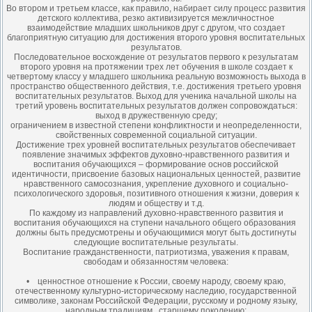
Во втором и третьем классе, как правило, набирает силу процесс развития
детского коллектива, резко активизируется межличностное
взаимодействие младших школьников друг с другом, что создает
благоприятную ситуацию для достижения второго уровня воспитательных
результатов.
Последовательное восхождение от результатов первого к результатам
второго уровня на протяжении трех лет обучения в школе создает к
четвертому классу у младшего школьника реальную возможность выхода в
пространство общественного действия, т.е. достижения третьего уровня
воспитательных результатов. Выход для ученика начальной школы на
третий уровень воспитательных результатов должен сопровождаться:
выход в дружественную среду;
ограничением в известной степени конфликтности и неопределенности,
свойственных современной социальной ситуации.
Достижение трех уровней воспитательных результатов обеспечивает
появление значимых эффектов духовно-нравственного развития и
воспитания обучающихся – формирование основ российской
идентичности, присвоение базовых национальных ценностей, развитие
нравственного самосознания, укрепление духовного и социально-
психологического здоровья, позитивного отношения к жизни, доверия к
людям и обществу и т.д.
По каждому из направлений духовно-нравственного развития и
воспитания обучающихся на ступени начального общего образования
должны быть предусмотрены и обучающимися могут быть достигнуты
следующие воспитательные результаты.
Воспитание гражданственности, патриотизма, уважения к правам,
свободам и обязанностям человека:
• ценностное отношение к России, своему народу, своему краю,
отечественному культурно-историческому наследию, государственной
символике, законам Российской Федерации, русскому и родному языку,
народным традициям, старшему поколению;