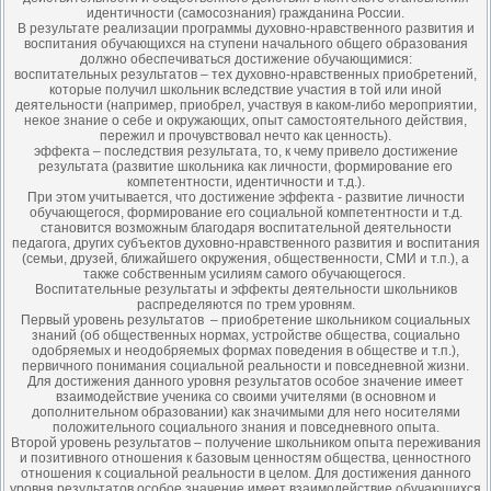
идентичности (самосознания) гражданина России.
В результате реализации программы духовно-нравственного развития и
воспитания обучающихся на ступени начального общего образования
должно обеспечиваться достижение обучающимися:
воспитательных результатов – тех духовно-нравственных приобретений,
которые получил школьник вследствие участия в той или иной
деятельности (например, приобрел, участвуя в каком-либо мероприятии,
некое знание о себе и окружающих, опыт самостоятельного действия,
пережил и прочувствовал нечто как ценность).
эффекта – последствия результата, то, к чему привело достижение
результата (развитие школьника как личности, формирование его
компетентности, идентичности и т.д.).
При этом учитывается, что достижение эффекта - развитие личности
обучающегося, формирование его социальной компетентности и т.д.
становится возможным благодаря воспитательной деятельности
педагога, других субъектов духовно-нравственного развития и воспитания
(семьи, друзей, ближайшего окружения, общественности, СМИ и т.п.), а
также собственным усилиям самого обучающегося.
Воспитательные результаты и эффекты деятельности школьников
распределяются по трем уровням.
Первый уровень результатов – приобретение школьником социальных
знаний (об общественных нормах, устройстве общества, социально
одобряемых и неодобряемых формах поведения в обществе и т.п.),
первичного понимания социальной реальности и повседневной жизни.
Для достижения данного уровня результатов особое значение имеет
взаимодействие ученика со своими учителями (в основном и
дополнительном образовании) как значимыми для него носителями
положительного социального знания и повседневного опыта.
Второй уровень результатов – получение школьником опыта переживания
и позитивного отношения к базовым ценностям общества, ценностного
отношения к социальной реальности в целом. Для достижения данного
уровня результатов особое значение имеет взаимодействие обучающихся